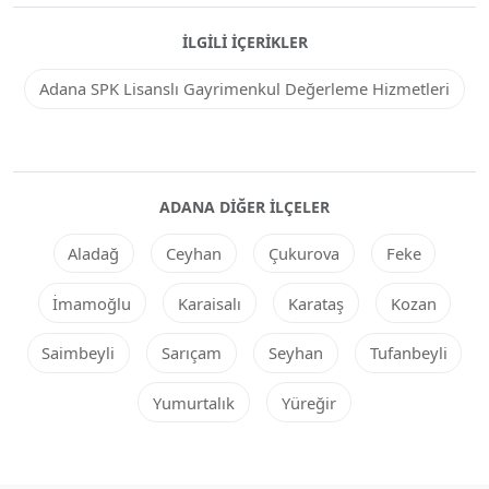
İLGILI İÇERIKLER
Adana SPK Lisanslı Gayrimenkul Değerleme Hizmetleri
ADANA DIĞER ILÇELER
Aladağ
Ceyhan
Çukurova
Feke
İmamoğlu
Karaisalı
Karataş
Kozan
Saimbeyli
Sarıçam
Seyhan
Tufanbeyli
Yumurtalık
Yüreğir