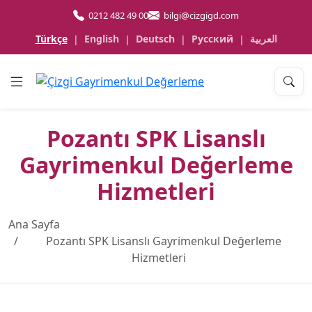
0212 482 49 00
bilgi@cizgigd.com
Türkçe
English
Deutsch
Русский
العربية
|
|
|
|
Pozantı SPK Lisanslı
Gayrimenkul Değerleme
Hizmetleri
Ana Sayfa
Pozantı SPK Lisanslı Gayrimenkul Değerleme
Hizmetleri