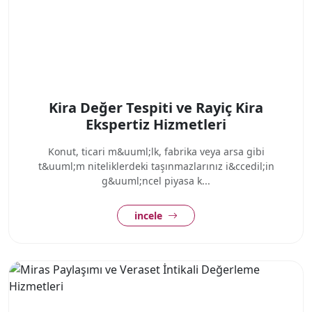
Kira Değer Tespiti ve Rayiç Kira
Ekspertiz Hizmetleri
Konut, ticari m&uuml;lk, fabrika veya arsa gibi
t&uuml;m niteliklerdeki taşınmazlarınız i&ccedil;in
g&uuml;ncel piyasa k...
incele