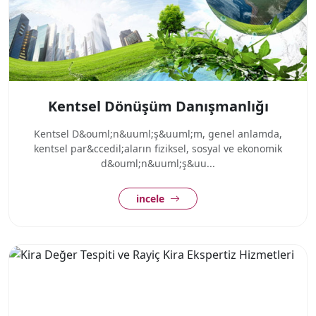
Kentsel Dönüşüm Danışmanlığı
Kentsel D&ouml;n&uuml;ş&uuml;m, genel anlamda,
kentsel par&ccedil;aların fiziksel, sosyal ve ekonomik
d&ouml;n&uuml;ş&uu...
incele