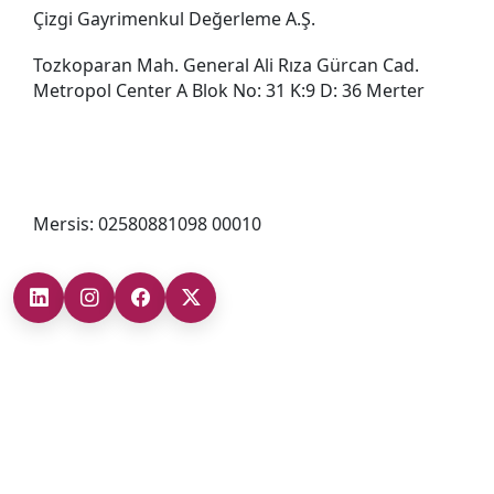
Çizgi Gayrimenkul Değerleme A.Ş.
Tozkoparan Mah. General Ali Rıza Gürcan Cad.
Metropol Center A Blok No: 31 K:9 D: 36 Merter
0212 482 49 00
bilgi@cizgigd.com
Mersis: 02580881098 00010
Şubelerimiz
Ankara Şube (İç Anadolu Bölgesi)
+90 (312) 473 71 17