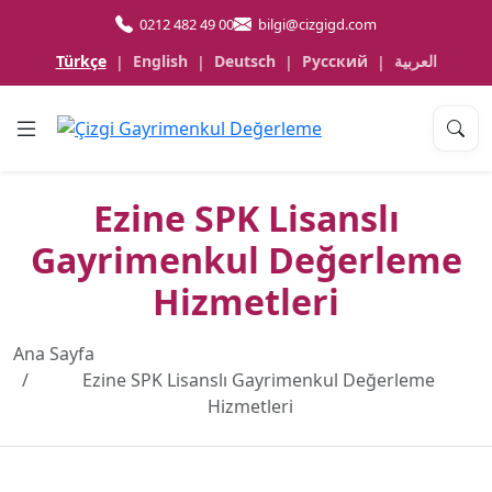
0212 482 49 00
bilgi@cizgigd.com
Türkçe
English
Deutsch
Русский
العربية
|
|
|
|
Ezine SPK Lisanslı
Gayrimenkul Değerleme
Hizmetleri
Ana Sayfa
Ezine SPK Lisanslı Gayrimenkul Değerleme
Hizmetleri