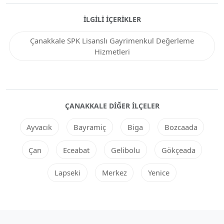
İLGILI İÇERIKLER
Çanakkale SPK Lisanslı Gayrimenkul Değerleme
Hizmetleri
ÇANAKKALE DIĞER ILÇELER
Ayvacık
Bayramiç
Biga
Bozcaada
Çan
Eceabat
Gelibolu
Gökçeada
Lapseki
Merkez
Yenice