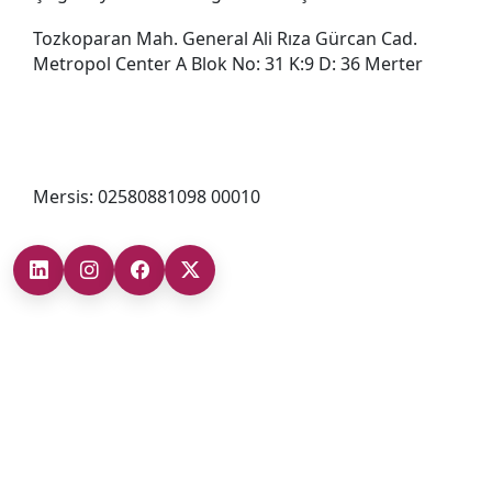
Tozkoparan Mah. General Ali Rıza Gürcan Cad.
Metropol Center A Blok No: 31 K:9 D: 36 Merter
0212 482 49 00
bilgi@cizgigd.com
Mersis: 02580881098 00010
Şubelerimiz
Ankara Şube (İç Anadolu Bölgesi)
+90 (312) 473 71 17
Antalya Şube (Akdeniz Bölgesi)