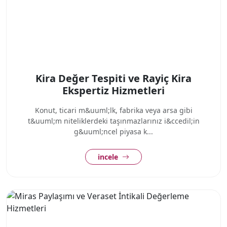
Kira Değer Tespiti ve Rayiç Kira
Ekspertiz Hizmetleri
Konut, ticari m&uuml;lk, fabrika veya arsa gibi
t&uuml;m niteliklerdeki taşınmazlarınız i&ccedil;in
g&uuml;ncel piyasa k...
incele