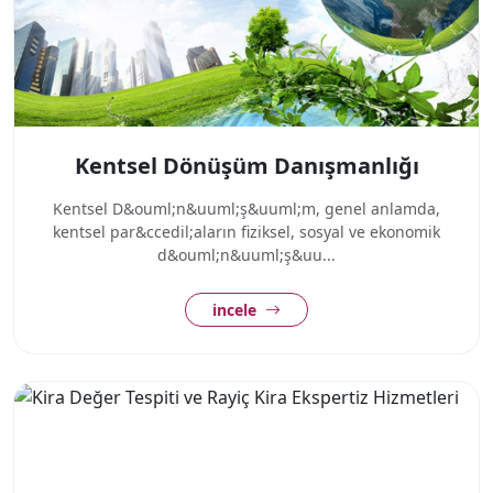
Kentsel Dönüşüm Danışmanlığı
Kentsel D&ouml;n&uuml;ş&uuml;m, genel anlamda,
kentsel par&ccedil;aların fiziksel, sosyal ve ekonomik
d&ouml;n&uuml;ş&uu...
incele