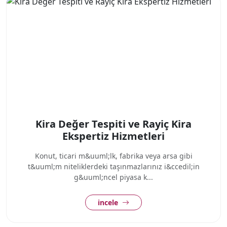
Kira Değer Tespiti ve Rayiç Kira
Ekspertiz Hizmetleri
Konut, ticari m&uuml;lk, fabrika veya arsa gibi
t&uuml;m niteliklerdeki taşınmazlarınız i&ccedil;in
g&uuml;ncel piyasa k...
incele