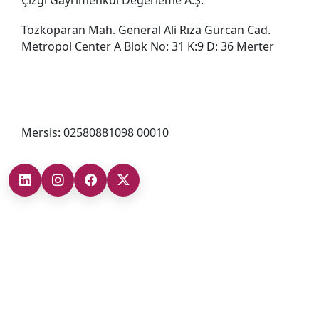
Tozkoparan Mah. General Ali Rıza Gürcan Cad.
Metropol Center A Blok No: 31 K:9 D: 36 Merter
0212 482 49 00
bilgi@cizgigd.com
Mersis: 02580881098 00010
Şubelerimiz
Ankara Şube (İç Anadolu Bölgesi)
+90 (312) 473 71 17
Antalya Şube (Akdeniz Bölgesi)