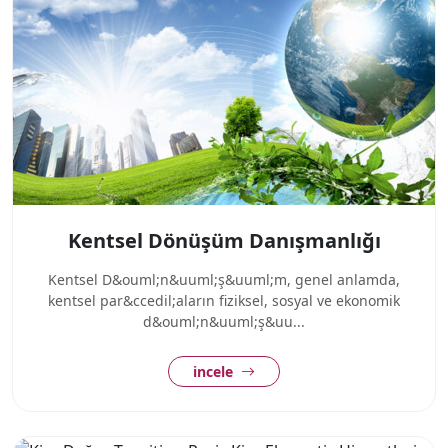
Kentsel Dönüşüm Danışmanlığı
Kentsel D&ouml;n&uuml;ş&uuml;m, genel anlamda,
kentsel par&ccedil;aların fiziksel, sosyal ve ekonomik
d&ouml;n&uuml;ş&uu...
incele