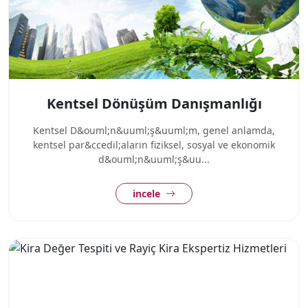
Kentsel Dönüşüm Danışmanlığı
Kentsel D&ouml;n&uuml;ş&uuml;m, genel anlamda,
kentsel par&ccedil;aların fiziksel, sosyal ve ekonomik
d&ouml;n&uuml;ş&uu...
incele