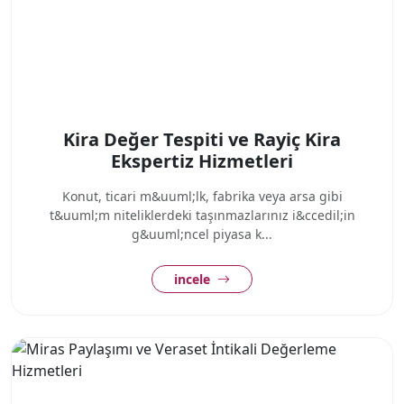
Kira Değer Tespiti ve Rayiç Kira
Ekspertiz Hizmetleri
Konut, ticari m&uuml;lk, fabrika veya arsa gibi
t&uuml;m niteliklerdeki taşınmazlarınız i&ccedil;in
g&uuml;ncel piyasa k...
incele