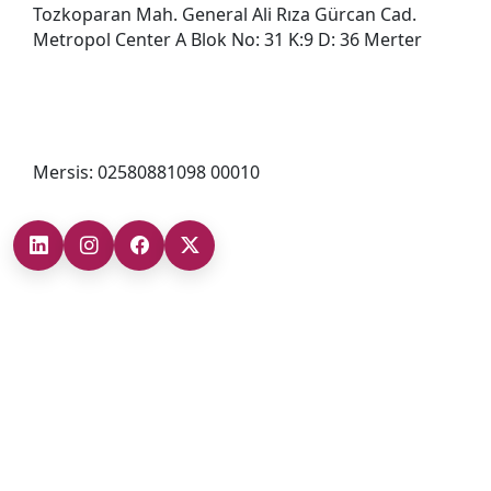
Tozkoparan Mah. General Ali Rıza Gürcan Cad.
Metropol Center A Blok No: 31 K:9 D: 36 Merter
0212 482 49 00
bilgi@cizgigd.com
Mersis: 02580881098 00010
Şubelerimiz
Ankara Şube (İç Anadolu Bölgesi)
+90 (312) 473 71 17
Antalya Şube (Akdeniz Bölgesi)
+90 (242) 312 20 52