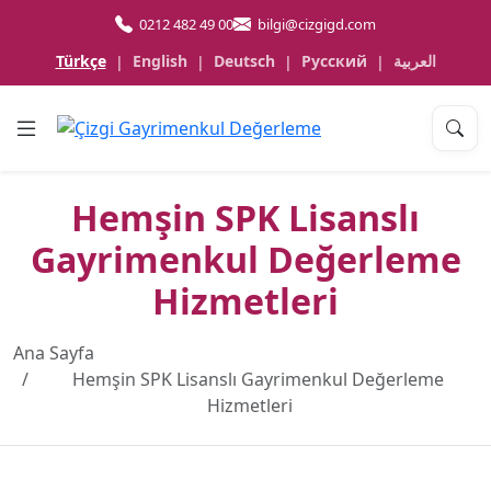
0212 482 49 00
bilgi@cizgigd.com
Türkçe
English
Deutsch
Русский
العربية
|
|
|
|
Hemşin SPK Lisanslı
Gayrimenkul Değerleme
Hizmetleri
Ana Sayfa
Hemşin SPK Lisanslı Gayrimenkul Değerleme
Hizmetleri