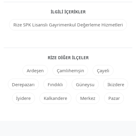
İLGILI İÇERIKLER
Rize SPK Lisanslı Gayrimenkul Değerleme Hizmetleri
RIZE DIĞER ILÇELER
Ardeşen
Çamlıhemşin
Çayeli
Derepazarı
Fındıklı
Güneysu
İkizdere
İyidere
Kalkandere
Merkez
Pazar