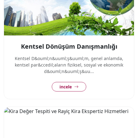
Kentsel Dönüşüm Danışmanlığı
Kentsel D&ouml;n&uuml;ş&uuml;m, genel anlamda,
kentsel par&ccedil;aların fiziksel, sosyal ve ekonomik
d&ouml;n&uuml;ş&uu...
incele