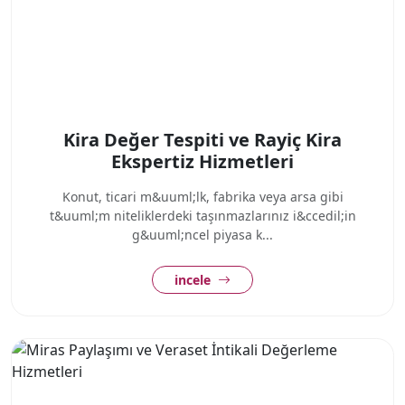
Kira Değer Tespiti ve Rayiç Kira
Ekspertiz Hizmetleri
Konut, ticari m&uuml;lk, fabrika veya arsa gibi
t&uuml;m niteliklerdeki taşınmazlarınız i&ccedil;in
g&uuml;ncel piyasa k...
incele