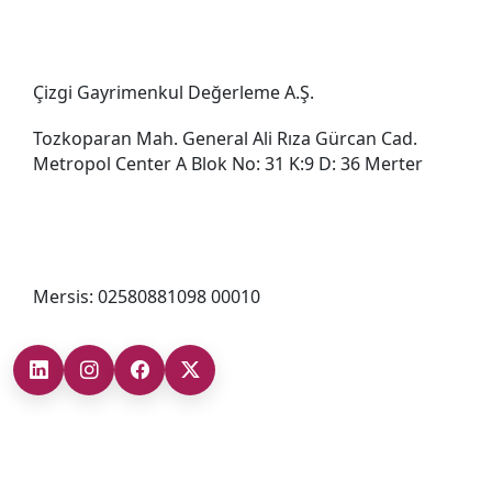
Genel Müdürlük
Çizgi Gayrimenkul Değerleme A.Ş.
Tozkoparan Mah. General Ali Rıza Gürcan Cad.
Metropol Center A Blok No: 31 K:9 D: 36 Merter
0212 482 49 00
bilgi@cizgigd.com
Mersis: 02580881098 00010
Şubelerimiz
Ankara Şube (İç Anadolu Bölgesi)