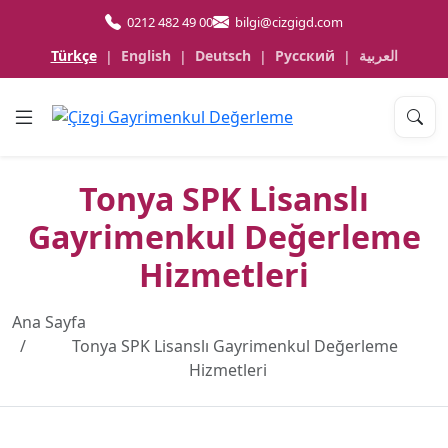
0212 482 49 00
bilgi@cizgigd.com
Türkçe
English
Deutsch
Русский
العربية
|
|
|
|
Tonya SPK Lisanslı
Gayrimenkul Değerleme
Hizmetleri
Ana Sayfa
Tonya SPK Lisanslı Gayrimenkul Değerleme
Hizmetleri