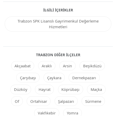
İLGILI İÇERIKLER
Trabzon SPK Lisanslı Gayrimenkul Değerleme
Hizmetleri
TRABZON DIĞER ILÇELER
Akçaabat
Araklı
Arsin
Beşikdüzü
Çarşıbaşı
Çaykara
Dernekpazarı
Düzköy
Hayrat
Köprübaşı
Maçka
Of
Ortahisar
Şalpazarı
Sürmene
Vakfıkebir
Yomra