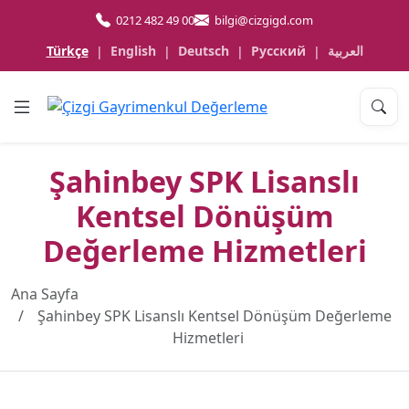
0212 482 49 00
bilgi@cizgigd.com
Türkçe
English
Deutsch
Русский
العربية
|
|
|
|
Şahinbey SPK Lisanslı
Kentsel Dönüşüm
Değerleme Hizmetleri
Ana Sayfa
Şahinbey SPK Lisanslı Kentsel Dönüşüm Değerleme
Hizmetleri