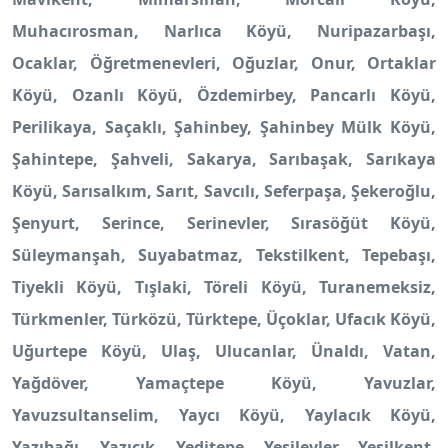
Muhacırosman, Narlıca Köyü, Nuripazarbaşı,
Ocaklar, Öğretmenevleri, Oğuzlar, Onur, Ortaklar
Köyü, Ozanlı Köyü, Özdemirbey, Pancarlı Köyü,
Perilikaya, Saçaklı, Şahinbey, Şahinbey Mülk Köyü,
Şahintepe, Şahveli, Sakarya, Sarıbaşak, Sarıkaya
Köyü, Sarısalkım, Sarıt, Savcılı, Seferpaşa, Şekeroğlu,
Şenyurt, Serince, Serinevler, Sırasöğüt Köyü,
Süleymanşah, Suyabatmaz, Tekstilkent, Tepebaşı,
Tiyekli Köyü, Tışlaki, Töreli Köyü, Turanemeksiz,
Türkmenler, Türközü, Türktepe, Üçoklar, Ufacık Köyü,
Uğurtepe Köyü, Ulaş, Ulucanlar, Ünaldı, Vatan,
Yağdöver, Yamaçtepe Köyü, Yavuzlar,
Yavuzsultanselim, Yaycı Köyü, Yaylacık Köyü,
Yazıbağı, Yazıcık, Yeditepe, Yeşilevler, Yeşilkent,