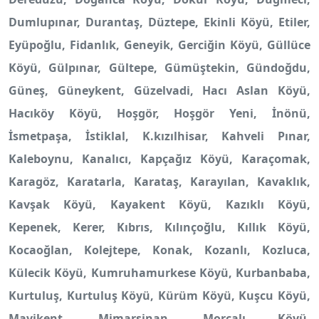
Dumlupınar, Durantaş, Düztepe, Ekinli Köyü, Etiler,
Eyüpoğlu, Fidanlık, Geneyik, Gerciğin Köyü, Güllüce
Köyü, Gülpınar, Gültepe, Gümüştekin, Gündoğdu,
Güneş, Güneykent, Güzelvadi, Hacı Aslan Köyü,
Hacıköy Köyü, Hoşgör, Hoşgör Yeni, İnönü,
İsmetpaşa, İstiklal, K.kızılhisar, Kahveli Pınar,
Kaleboynu, Kanalıcı, Kapçağız Köyü, Karaçomak,
Karagöz, Karatarla, Karataş, Karayılan, Kavaklık,
Kavşak Köyü, Kayakent Köyü, Kazıklı Köyü,
Kepenek, Kerer, Kıbrıs, Kılınçoğlu, Kıllık Köyü,
Kocaoğlan, Kolejtepe, Konak, Kozanlı, Kozluca,
Külecik Köyü, Kumruhamurkese Köyü, Kurbanbaba,
Kurtuluş, Kurtuluş Köyü, Kürüm Köyü, Kuşcu Köyü,
Mavikent, Mimarsinan, Morcalı Köyü,