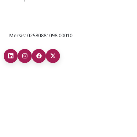
0212 482 49 00
bilgi@cizgigd.com
Mersis: 02580881098 00010
Şubelerimiz
Ankara Şube (İç Anadolu Bölgesi)
+90 (312) 473 71 17
Antalya Şube (Akdeniz Bölgesi)
+90 (242) 312 20 52
Gaziantep Şube (Güneydoğu Anadolu Bölgesi)