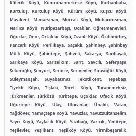
Külecik Köyü, Kumruhamurkese Köyü, Kurbanbaba,
Kurtuluş, Kurtuluş Köyü, Kürüm Köyü, Kuşcu Köyü,
Mavikent, Mimarsinan, Morcalı Köyü, Muhacırosman,
Narlıca Köyü, Nuripazarbaşı, Ocaklar, Öğretmenevleri,
Oğuzlar, Onur, Ortaklar Köyü, Ozanlı Köyü, Özdemirbey,
Pancarlı Köyü, Perilikaya, Saçaklı, Şahinbey, Şahinbey
Mülk Köyü, Şahintepe, Şahveli, Sakarya, Sarıbaşak,
Sarıkaya Köyü, Sarısalkım, Sarıt, Savcılı, Seferpaşa,
Şekeroğlu, Şenyurt, Serince, Serinevler, Sırasöğüt Köyü,
Süleymanşah, Suyabatmaz, Tekstilkent, Tepebaşı,
Tiyekli Köyü, Tışlaki, Töreli Köyü, Turanemeksiz,
Türkmenler, Türközü, Türktepe, Üçoklar, Ufacık Köyü,
Uğurtepe Köyü, Ulaş, Ulucanlar, Ünaldı, Vatan,
Yağdöver, Yamaçtepe Köyü, Yavuzlar, Yavuzsultanselim,
Yaycı Köyü, Yaylacık Köyü, Yazıbağı, Yazıcık, Yeditepe,
Yeşilevler, Yeşilkent, Yeşilköy Köyü, Yirmibeşaralık,