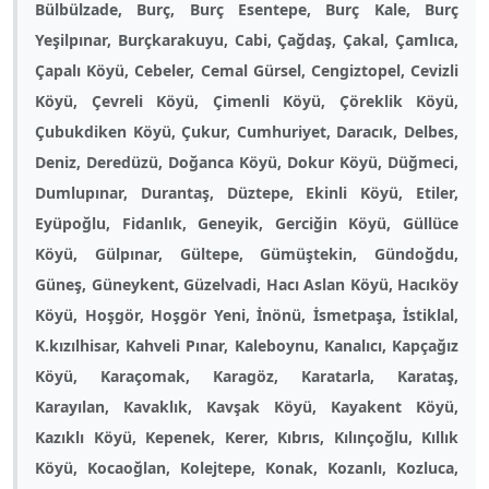
Bülbülzade, Burç, Burç Esentepe, Burç Kale, Burç
Yeşilpınar, Burçkarakuyu, Cabi, Çağdaş, Çakal, Çamlıca,
Çapalı Köyü, Cebeler, Cemal Gürsel, Cengiztopel, Cevizli
Köyü, Çevreli Köyü, Çimenli Köyü, Çöreklik Köyü,
Çubukdiken Köyü, Çukur, Cumhuriyet, Daracık, Delbes,
Deniz, Deredüzü, Doğanca Köyü, Dokur Köyü, Düğmeci,
Dumlupınar, Durantaş, Düztepe, Ekinli Köyü, Etiler,
Eyüpoğlu, Fidanlık, Geneyik, Gerciğin Köyü, Güllüce
Köyü, Gülpınar, Gültepe, Gümüştekin, Gündoğdu,
Güneş, Güneykent, Güzelvadi, Hacı Aslan Köyü, Hacıköy
Köyü, Hoşgör, Hoşgör Yeni, İnönü, İsmetpaşa, İstiklal,
K.kızılhisar, Kahveli Pınar, Kaleboynu, Kanalıcı, Kapçağız
Köyü, Karaçomak, Karagöz, Karatarla, Karataş,
Karayılan, Kavaklık, Kavşak Köyü, Kayakent Köyü,
Kazıklı Köyü, Kepenek, Kerer, Kıbrıs, Kılınçoğlu, Kıllık
Köyü, Kocaoğlan, Kolejtepe, Konak, Kozanlı, Kozluca,