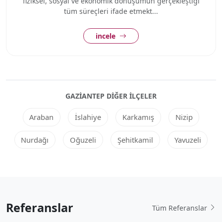
fiziksel, sosyal ve ekonomik dönüşümün gerçekleştiği
tüm süreçleri ifade etmekt...
incele
GAZIANTEP DIĞER ILÇELER
Araban
İslahiye
Karkamış
Nizip
Nurdağı
Oğuzeli
Şehitkamil
Yavuzeli
Referanslar
Tüm Referanslar