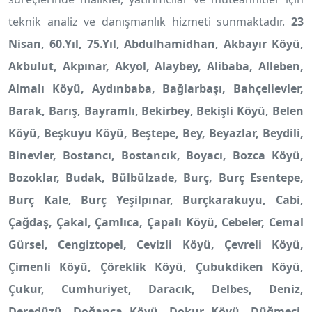
teknik analiz ve danışmanlık hizmeti sunmaktadır.
23
Nisan, 60.Yıl, 75.Yıl, Abdulhamidhan, Akbayır Köyü,
Akbulut, Akpınar, Akyol, Alaybey, Alibaba, Alleben,
Almalı Köyü, Aydınbaba, Bağlarbaşı, Bahçelievler,
Barak, Barış, Bayramlı, Bekirbey, Bekişli Köyü, Belen
Köyü, Beşkuyu Köyü, Beştepe, Bey, Beyazlar, Beydili,
Binevler, Bostancı, Bostancık, Boyacı, Bozca Köyü,
Bozoklar, Budak, Bülbülzade, Burç, Burç Esentepe,
Burç Kale, Burç Yeşilpınar, Burçkarakuyu, Cabi,
Çağdaş, Çakal, Çamlıca, Çapalı Köyü, Cebeler, Cemal
Gürsel, Cengiztopel, Cevizli Köyü, Çevreli Köyü,
Çimenli Köyü, Çöreklik Köyü, Çubukdiken Köyü,
Çukur, Cumhuriyet, Daracık, Delbes, Deniz,
Deredüzü, Doğanca Köyü, Dokur Köyü, Düğmeci,