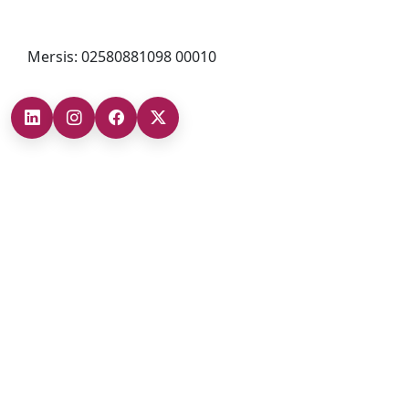
bilgi@cizgigd.com
Mersis: 02580881098 00010
Şubelerimiz
Ankara Şube (İç Anadolu Bölgesi)
+90 (312) 473 71 17
Antalya Şube (Akdeniz Bölgesi)
+90 (242) 312 20 52
Gaziantep Şube (Güneydoğu Anadolu Bölgesi)
+90 (342) 266 0 342