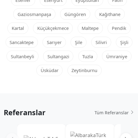
Esenler
Esenyurt
Eyüpsultan
Fatih
Gaziosmanpaşa
Güngören
Kağıthane
Kartal
Küçükçekmece
Maltepe
Pendik
Sancaktepe
Sarıyer
Şile
Silivri
Şişli
Sultanbeyli
Sultangazi
Tuzla
Ümraniye
Üsküdar
Zeytinburnu
Referanslar
Tüm Referanslar