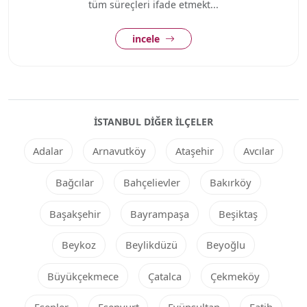
tüm süreçleri ifade etmekt...
incele
İSTANBUL DIĞER ILÇELER
Adalar
Arnavutköy
Ataşehir
Avcılar
Bağcılar
Bahçelievler
Bakırköy
Başakşehir
Bayrampaşa
Beşiktaş
Beykoz
Beylikdüzü
Beyoğlu
Büyükçekmece
Çatalca
Çekmeköy