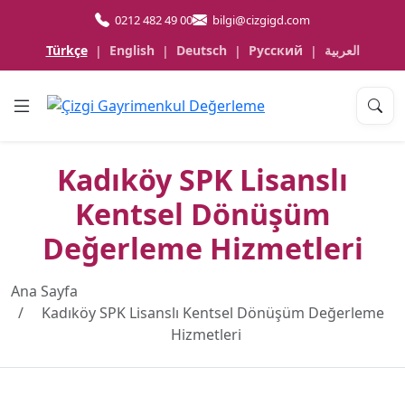
0212 482 49 00
bilgi@cizgigd.com
Türkçe
English
Deutsch
Русский
العربية
|
|
|
|
Kadıköy SPK Lisanslı
Kentsel Dönüşüm
Değerleme Hizmetleri
Ana Sayfa
Kadıköy SPK Lisanslı Kentsel Dönüşüm Değerleme
Hizmetleri