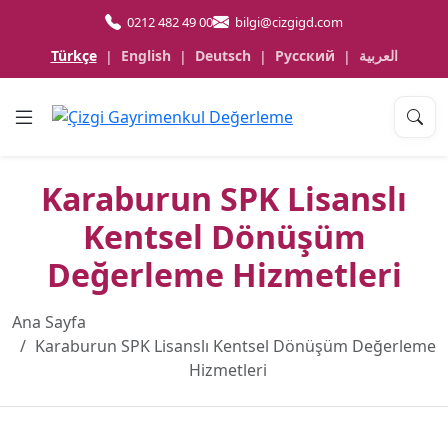
0212 482 49 00
bilgi@cizgigd.com
Türkçe
English
Deutsch
Русский
العربية
|
|
|
|
Karaburun SPK Lisanslı
Kentsel Dönüşüm
Değerleme Hizmetleri
Ana Sayfa
Karaburun SPK Lisanslı Kentsel Dönüşüm Değerleme
Hizmetleri