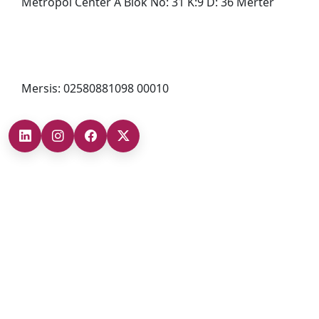
Metropol Center A Blok No: 31 K:9 D: 36 Merter
0212 482 49 00
bilgi@cizgigd.com
Mersis: 02580881098 00010
Şubelerimiz
Ankara Şube (İç Anadolu Bölgesi)
+90 (312) 473 71 17
Antalya Şube (Akdeniz Bölgesi)
+90 (242) 312 20 52