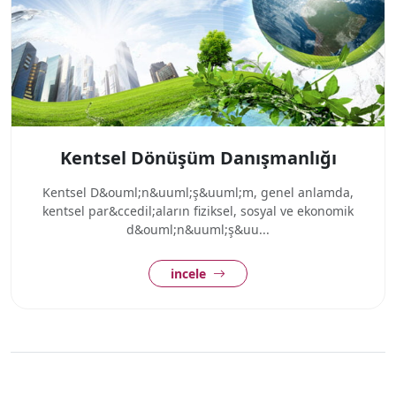
Kentsel Dönüşüm Danışmanlığı
Kentsel D&ouml;n&uuml;ş&uuml;m, genel anlamda,
kentsel par&ccedil;aların fiziksel, sosyal ve ekonomik
d&ouml;n&uuml;ş&uu...
incele