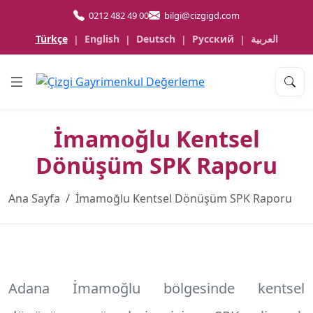
0212 482 49 00
bilgi@cizgigd.com
Türkçe
English
Deutsch
Русский
العربية
|
|
|
|
İmamoğlu Kentsel
Dönüşüm SPK Raporu
Ana Sayfa
İmamoğlu Kentsel Dönüşüm SPK Raporu
Adana İmamoğlu
bölgesinde kentsel