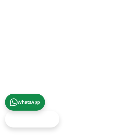
+90 (422) 322 62 49
Trabzon Şube (Karadeniz Bölgesi)
+90 (462) 230 67 69
© 2026 Çizgi Gayrimenkul Değerleme A.Ş.
Gizlilik Politikası
KVKK Aydınlatma Metni
Yukarıya Çık
WhatsApp
Ekspertiz Teklifi Al