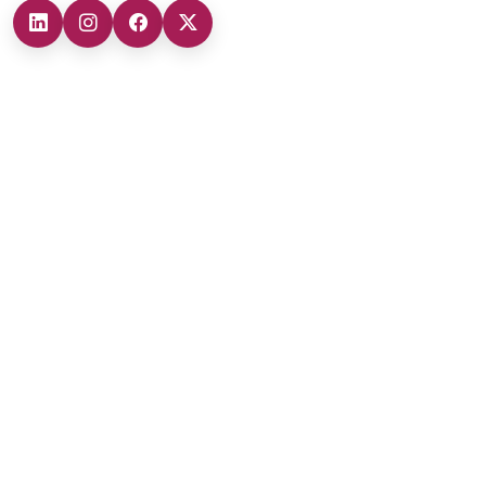
Şubelerimiz
Ankara Şube (İç Anadolu Bölgesi)
+90 (312) 473 71 17
Antalya Şube (Akdeniz Bölgesi)
+90 (242) 312 20 52
Gaziantep Şube (Güneydoğu Anadolu Bölgesi)
+90 (342) 266 0 342
İzmir Şube (Ege Bölgesi)
+90 (232) 421 07 64
Malatya Şube (Doğu Anadolu Bölgesi)