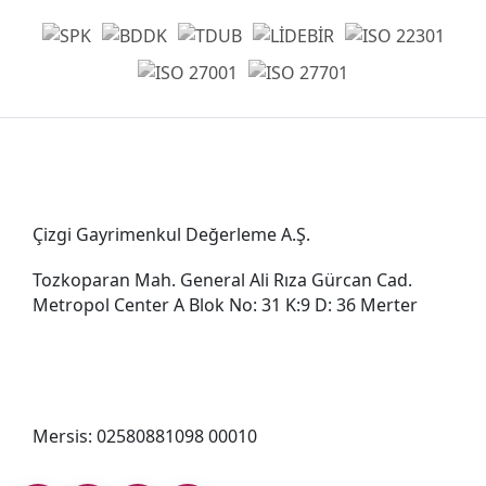
Genel Müdürlük
Çizgi Gayrimenkul Değerleme A.Ş.
Tozkoparan Mah. General Ali Rıza Gürcan Cad.
Metropol Center A Blok No: 31 K:9 D: 36 Merter
0212 482 49 00
bilgi@cizgigd.com
Mersis: 02580881098 00010