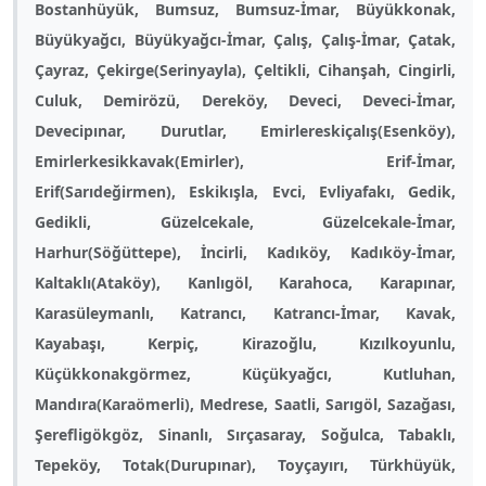
Bostanhüyük, Bumsuz, Bumsuz-İmar, Büyükkonak,
Büyükyağcı, Büyükyağcı-İmar, Çalış, Çalış-İmar, Çatak,
Çayraz, Çekirge(Serinyayla), Çeltikli, Cihanşah, Cingirli,
Culuk, Demirözü, Dereköy, Deveci, Deveci-İmar,
Devecipınar, Durutlar, Emirlereskiçalış(Esenköy),
Emirlerkesikkavak(Emirler), Erif-İmar,
Erif(Sarıdeğirmen), Eskikışla, Evci, Evliyafakı, Gedik,
Gedikli, Güzelcekale, Güzelcekale-İmar,
Harhur(Söğüttepe), İncirli, Kadıköy, Kadıköy-İmar,
Kaltaklı(Ataköy), Kanlıgöl, Karahoca, Karapınar,
Karasüleymanlı, Katrancı, Katrancı-İmar, Kavak,
Kayabaşı, Kerpiç, Kirazoğlu, Kızılkoyunlu,
Küçükkonakgörmez, Küçükyağcı, Kutluhan,
Mandıra(Karaömerli), Medrese, Saatli, Sarıgöl, Sazağası,
Şerefligökgöz, Sinanlı, Sırçasaray, Soğulca, Tabaklı,
Tepeköy, Totak(Durupınar), Toyçayırı, Türkhüyük,