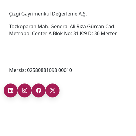
Çizgi Gayrimenkul Değerleme A.Ş.
Tozkoparan Mah. General Ali Rıza Gürcan Cad.
Metropol Center A Blok No: 31 K:9 D: 36 Merter
0212 482 49 00
bilgi@cizgigd.com
Mersis: 02580881098 00010
Şubelerimiz
Ankara Şube (İç Anadolu Bölgesi)
+90 (312) 473 71 17