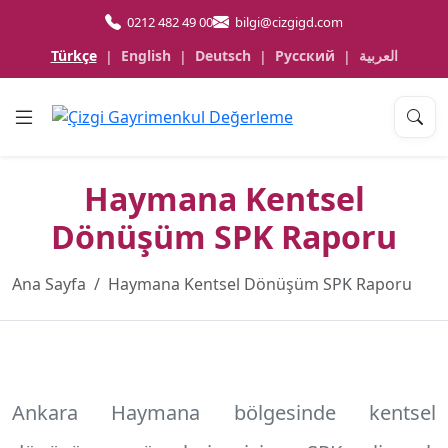
0212 482 49 00
bilgi@cizgigd.com
Türkçe
English
Deutsch
Русский
العربية
|
|
|
|
Haymana Kentsel
Dönüşüm SPK Raporu
Ana Sayfa
Haymana Kentsel Dönüşüm SPK Raporu
Ankara Haymana
bölgesinde kentsel