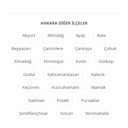
ANKARA DIĞER ILÇELER
Akyurt
Altındağ
Ayaş
Bala
Beypazarı
Çamlıdere
Çankaya
Çubuk
Elmadağ
Etimesgut
Evren
Gölbaşı
Güdül
Kahramankazan
Kalecik
Keçiören
Kızılcahamam
Mamak
Nallıhan
Polatlı
Pursaklar
Şereflikoçhisar
Sincan
Yenimahalle