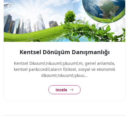
Kentsel Dönüşüm Danışmanlığı
Kentsel D&ouml;n&uuml;ş&uuml;m, genel anlamda,
kentsel par&ccedil;aların fiziksel, sosyal ve ekonomik
d&ouml;n&uuml;ş&uu...
incele