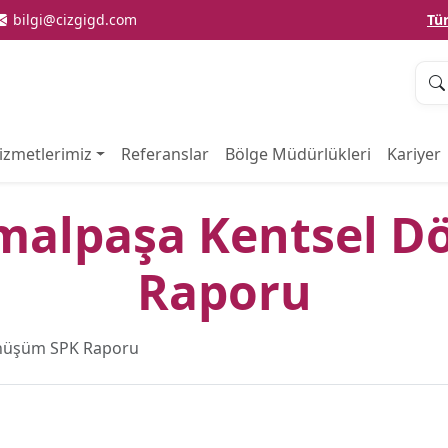
bilgi@cizgigd.com
Tü
izmetlerimiz
Referanslar
Bölge Müdürlükleri
Kariyer
malpaşa Kentsel D
Raporu
nüşüm SPK Raporu