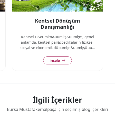
Kentsel Dönüşüm
Danışmanlığı
Kentsel D&ouml;n&uuml;ş&uuml;m, genel
anlamda, kentsel par&ccedil;aların fiziksel,
sosyal ve ekonomik d&ouml;n&uuml;ş&uu...
incele
İlgili İçerikler
Bursa Mustafakemalpaşa için seçilmiş blog içerikleri