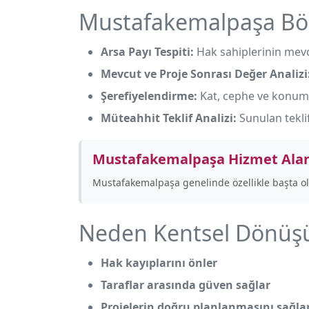
Mustafakemalpaşa Böl
Arsa Payı Tespiti:
Hak sahiplerinin mevcu
Mevcut ve Proje Sonrası Değer Analizi
Şerefiyelendirme:
Kat, cephe ve konum f
Müteahhit Teklif Analizi:
Sunulan tekli
Mustafakemalpaşa Hizmet Alan
Mustafakemalpaşa genelinde özellikle
başta o
Neden Kentsel Dönüşü
Hak kayıplarını önler
Taraflar arasında güven sağlar
Projelerin doğru planlanmasını sağla