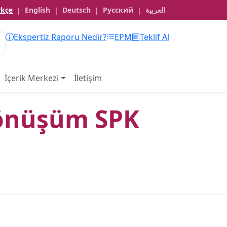
rkçe
English
Deutsch
Русский
العربية
|
|
|
|
Ekspertiz Raporu Nedir?
EPM
Teklif Al
İçerik Merkezi
İletişim
önüşüm SPK