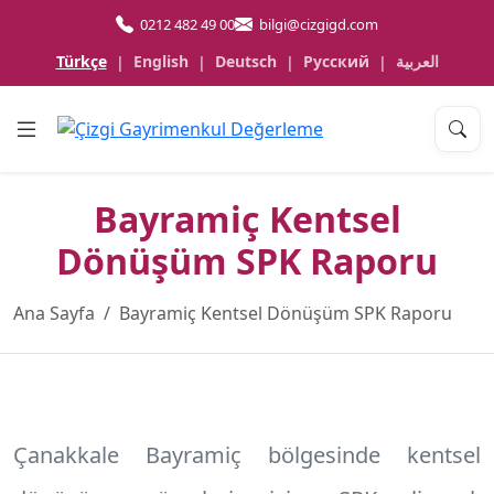
0212 482 49 00
bilgi@cizgigd.com
Türkçe
English
Deutsch
Русский
العربية
|
|
|
|
Bayramiç Kentsel
Dönüşüm SPK Raporu
Ana Sayfa
Bayramiç Kentsel Dönüşüm SPK Raporu
Çanakkale Bayramiç
bölgesinde kentsel