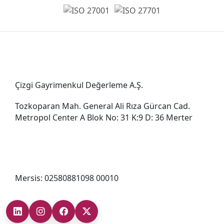
Genel Müdürlük
Çizgi Gayrimenkul Değerleme A.Ş.
Tozkoparan Mah. General Ali Rıza Gürcan Cad.
Metropol Center A Blok No: 31 K:9 D: 36 Merter
0212 482 49 00
bilgi@cizgigd.com
Mersis: 02580881098 00010