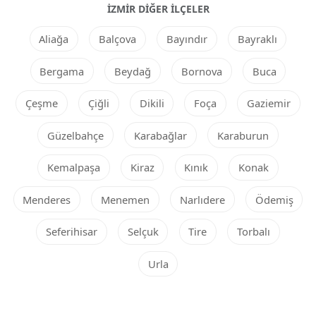
İZMIR DIĞER ILÇELER
Aliağa
Balçova
Bayındır
Bayraklı
Bergama
Beydağ
Bornova
Buca
Çeşme
Çiğli
Dikili
Foça
Gaziemir
Güzelbahçe
Karabağlar
Karaburun
Kemalpaşa
Kiraz
Kınık
Konak
Menderes
Menemen
Narlıdere
Ödemiş
Seferihisar
Selçuk
Tire
Torbalı
Urla