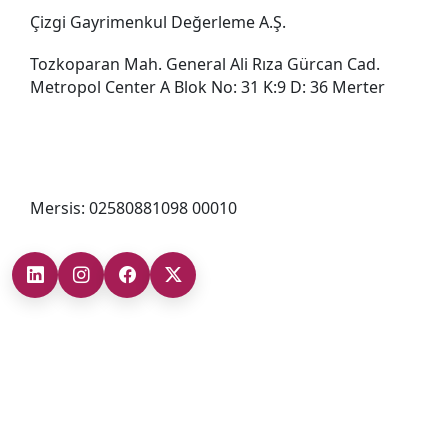
Çizgi Gayrimenkul Değerleme A.Ş.
Tozkoparan Mah. General Ali Rıza Gürcan Cad.
Metropol Center A Blok No: 31 K:9 D: 36 Merter
0212 482 49 00
bilgi@cizgigd.com
Mersis: 02580881098 00010
Şubelerimiz
Ankara Şube (İç Anadolu Bölgesi)
+90 (312) 473 71 17