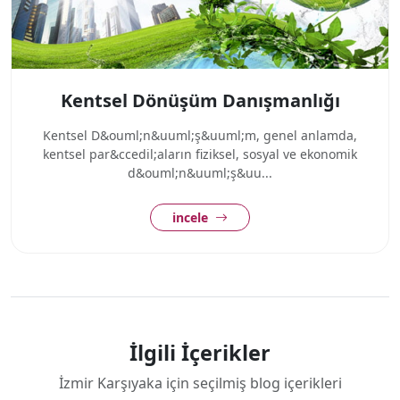
Kentsel Dönüşüm Danışmanlığı
Kentsel D&ouml;n&uuml;ş&uuml;m, genel anlamda,
kentsel par&ccedil;aların fiziksel, sosyal ve ekonomik
d&ouml;n&uuml;ş&uu...
incele
İlgili İçerikler
İzmir Karşıyaka için seçilmiş blog içerikleri