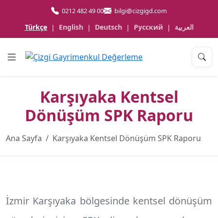
0212 482 49 00
bilgi@cizgigd.com
Türkçe
English
Deutsch
Русский
العربية
|
|
|
|
Karşıyaka Kentsel
Dönüşüm SPK Raporu
Ana Sayfa
Karşıyaka Kentsel Dönüşüm SPK Raporu
İzmir Karşıyaka
bölgesinde kentsel dönüşüm