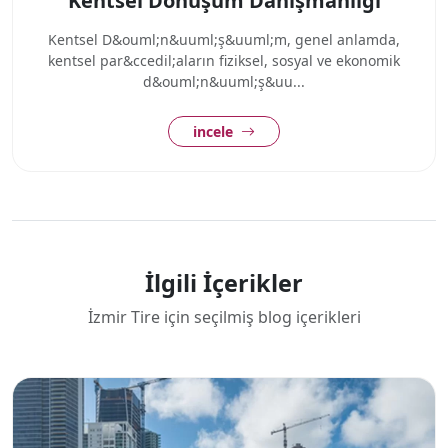
Kentsel Dönüşüm Danışmanlığı
Kentsel D&ouml;n&uuml;ş&uuml;m, genel anlamda,
kentsel par&ccedil;aların fiziksel, sosyal ve ekonomik
d&ouml;n&uuml;ş&uu...
incele
İlgili İçerikler
İzmir Tire için seçilmiş blog içerikleri