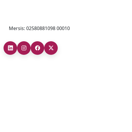
0212 482 49 00
bilgi@cizgigd.com
Mersis: 02580881098 00010
Şubelerimiz
Ankara Şube (İç Anadolu Bölgesi)
+90 (312) 473 71 17
Antalya Şube (Akdeniz Bölgesi)
+90 (242) 312 20 52
Gaziantep Şube (Güneydoğu Anadolu Bölgesi)