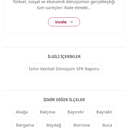
fiziksel, sosyal ve ekonomik dönüşümün gerçekleştiği
tüm süreçleri ifade etmekt...
incele
İLGILI İÇERIKLER
İzmir Kentsel Dönüşüm SPK Raporu
İZMIR DIĞER ILÇELER
Aliağa
Balçova
Bayındır
Bayraklı
Bergama
Beydağ
Bornova
Buca