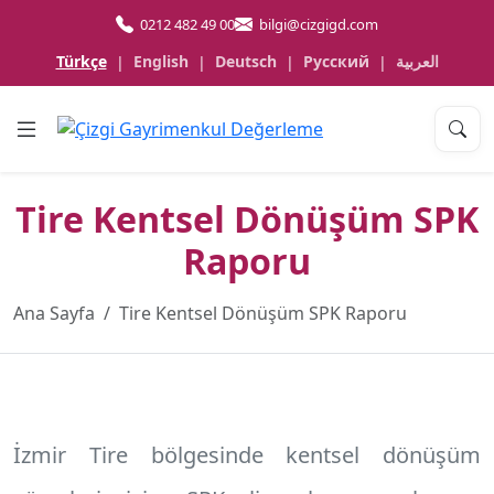
0212 482 49 00
bilgi@cizgigd.com
Türkçe
English
Deutsch
Русский
العربية
|
|
|
|
Tire Kentsel Dönüşüm SPK
Raporu
Ana Sayfa
Tire Kentsel Dönüşüm SPK Raporu
İzmir Tire
bölgesinde kentsel dönüşüm