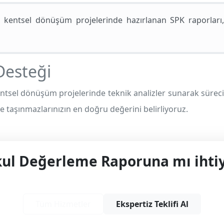
kentsel dönüşüm projelerinde hazırlanan SPK raporları, sü
Desteği
tsel dönüşüm projelerinde teknik analizler sunarak süreci
e taşınmazlarınızın en doğru değerini belirliyoruz.
l Değerleme Raporuna mı ihtiy
yonel çözüm ve teklif almak için bizimle iletişime
Tüm Hizmetler
Ekspertiz Teklifi Al