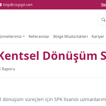
bilgi@cizgigd.com
Tü
izmetlerimiz
Referanslar
Bölge Müdürlükleri
Kariyer
 Kentsel Dönüşüm 
K Raporu
 dönüşüm süreçleri için SPK lisanslı uzmanlarım