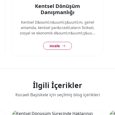
Kentsel Dönüşüm
Danışmanlığı
Kentsel D&ouml;n&uuml;ş&uuml;m, genel
anlamda, kentsel par&ccedil;aların fiziksel,
sosyal ve ekonomik d&ouml;n&uuml;ş&uu...
incele
İlgili İçerikler
Kocaeli Başiskele için seçilmiş blog içerikleri