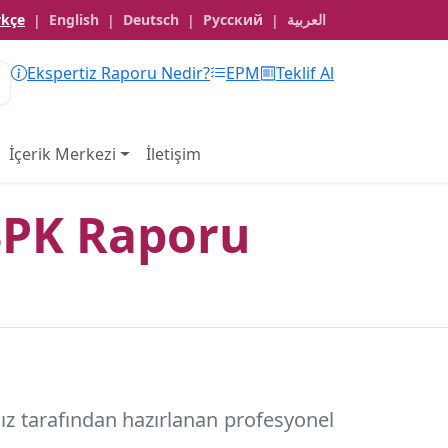
rkçe
English
Deutsch
Русский
العربية
|
|
|
|
Ekspertiz Raporu Nedir?
EPM
Teklif Al
İçerik Merkezi
İletişim
SPK Raporu
ız tarafından hazırlanan profesyonel