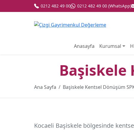
0212 482 49 00
0212 482 49 00 (WhatsApp)
Anasayfa
Kurumsal
H
Başiskele
Ana Sayfa
Başiskele Kentsel Dönüşüm SP
Kocaeli Başiskele
bölgesinde kentsel