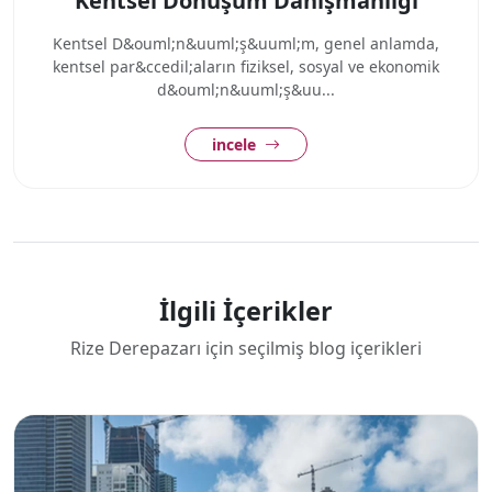
Kentsel Dönüşüm Danışmanlığı
Kentsel D&ouml;n&uuml;ş&uuml;m, genel anlamda,
kentsel par&ccedil;aların fiziksel, sosyal ve ekonomik
d&ouml;n&uuml;ş&uu...
incele
İlgili İçerikler
Rize Derepazarı için seçilmiş blog içerikleri