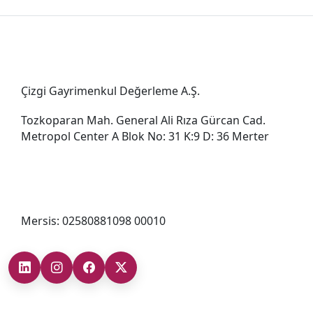
Genel Müdürlük
Çizgi Gayrimenkul Değerleme A.Ş.
Tozkoparan Mah. General Ali Rıza Gürcan Cad.
Metropol Center A Blok No: 31 K:9 D: 36 Merter
0212 482 49 00
bilgi@cizgigd.com
Mersis: 02580881098 00010
Şubelerimiz