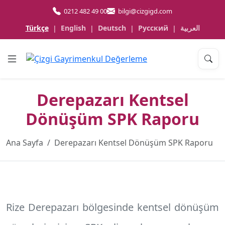
0212 482 49 00
bilgi@cizgigd.com
Türkçe
English
Deutsch
Русский
العربية
|
|
|
|
Derepazarı Kentsel
Dönüşüm SPK Raporu
Ana Sayfa
Derepazarı Kentsel Dönüşüm SPK Raporu
Rize Derepazarı
bölgesinde kentsel dönüşüm