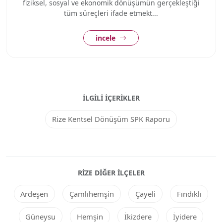
fiziksel, sosyal ve ekonomik dönüşümün gerçekleştiği
tüm süreçleri ifade etmekt...
incele
İLGILI İÇERIKLER
Rize Kentsel Dönüşüm SPK Raporu
RIZE DIĞER ILÇELER
Ardeşen
Çamlıhemşin
Çayeli
Fındıklı
Güneysu
Hemşin
İkizdere
İyidere