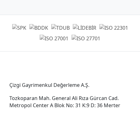
Genel Müdürlük
Çizgi Gayrimenkul Değerleme A.Ş.
Tozkoparan Mah. General Ali Rıza Gürcan Cad.
Metropol Center A Blok No: 31 K:9 D: 36 Merter
0212 482 49 00
bilgi@cizgigd.com