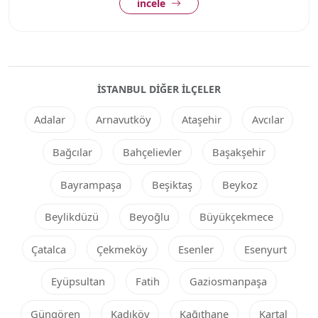
incele
İSTANBUL DIĞER ILÇELER
Adalar
Arnavutköy
Ataşehir
Avcılar
Bağcılar
Bahçelievler
Başakşehir
Bayrampaşa
Beşiktaş
Beykoz
Beylikdüzü
Beyoğlu
Büyükçekmece
Çatalca
Çekmeköy
Esenler
Esenyurt
Eyüpsultan
Fatih
Gaziosmanpaşa
Güngören
Kadıköy
Kağıthane
Kartal