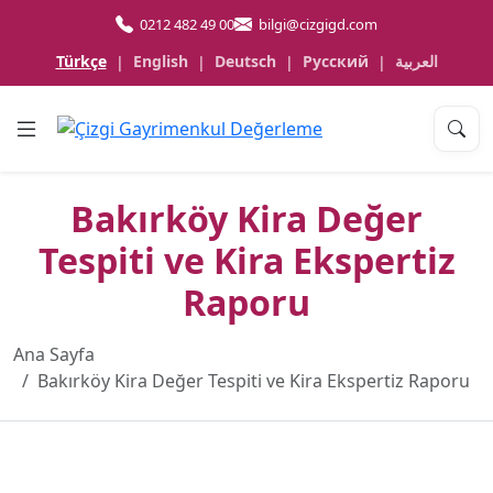
0212 482 49 00
bilgi@cizgigd.com
Türkçe
English
Deutsch
Русский
العربية
|
|
|
|
Bakırköy Kira Değer
Tespiti ve Kira Ekspertiz
Raporu
Ana Sayfa
Bakırköy Kira Değer Tespiti ve Kira Ekspertiz Raporu