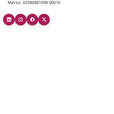
Mersis: 02580881098 00010
Şubelerimiz
Ankara Şube (İç Anadolu Bölgesi)
+90 (312) 473 71 17
Antalya Şube (Akdeniz Bölgesi)
+90 (242) 312 20 52
Gaziantep Şube (Güneydoğu Anadolu Bölgesi)
+90 (342) 266 0 342
İzmir Şube (Ege Bölgesi)
+90 (232) 421 07 64