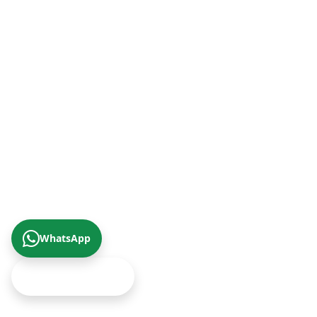
Malatya Şube (Doğu Anadolu Bölgesi)
+90 (422) 322 62 49
Trabzon Şube (Karadeniz Bölgesi)
+90 (462) 230 67 69
© 2026 Çizgi Gayrimenkul Değerleme A.Ş.
Gizlilik Politikası
KVKK Aydınlatma Metni
Yukarıya Çık
WhatsApp
Ekspertiz Teklifi Al