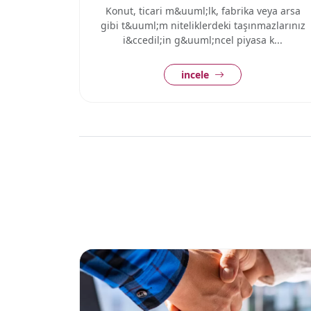
Konut, ticari m&uuml;lk, fabrika veya arsa
gibi t&uuml;m niteliklerdeki taşınmazlarınız
i&ccedil;in g&uuml;ncel piyasa k...
incele