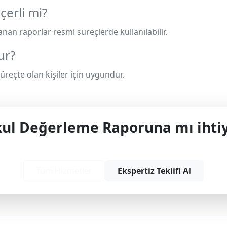
çerli mi?
anan raporlar resmi süreçlerde kullanılabilir.
ur?
 süreçte olan kişiler için uygundur.
l Değerleme Raporuna mı ihtiy
yonel çözüm ve teklif almak için bizimle iletişime
Tüm Hizmetler
Ekspertiz Teklifi Al