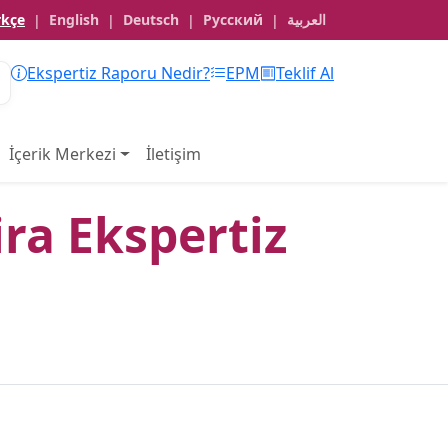
rkçe
English
Deutsch
Русский
العربية
|
|
|
|
Ekspertiz Raporu Nedir?
EPM
Teklif Al
İçerik Merkezi
İletişim
ira Ekspertiz