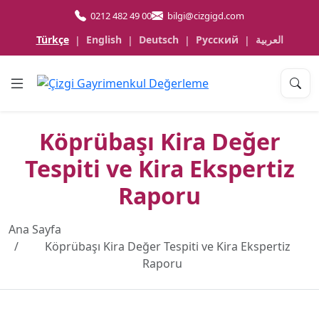
0212 482 49 00
bilgi@cizgigd.com
Türkçe
English
Deutsch
Русский
العربية
|
|
|
|
Köprübaşı Kira Değer
Tespiti ve Kira Ekspertiz
Raporu
Ana Sayfa
Köprübaşı Kira Değer Tespiti ve Kira Ekspertiz
Raporu