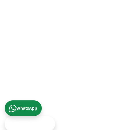
İzmir Şube (Ege Bölgesi)
+90 (232) 421 07 64
Malatya Şube (Doğu Anadolu Bölgesi)
+90 (422) 322 62 49
Trabzon Şube (Karadeniz Bölgesi)
+90 (462) 230 67 69
© 2026 Çizgi Gayrimenkul Değerleme A.Ş.
Gizlilik Politikası
KVKK Aydınlatma Metni
Yukarıya Çık
WhatsApp
Ekspertiz Teklifi Al