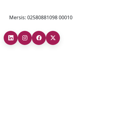
bilgi@cizgigd.com
Mersis: 02580881098 00010
Şubelerimiz
Ankara Şube (İç Anadolu Bölgesi)
+90 (312) 473 71 17
Antalya Şube (Akdeniz Bölgesi)
+90 (242) 312 20 52
Gaziantep Şube (Güneydoğu Anadolu Bölgesi)
+90 (342) 266 0 342