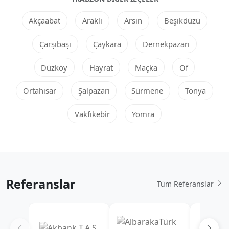
Akçaabat
Araklı
Arsin
Beşikdüzü
Çarşıbaşı
Çaykara
Dernekpazarı
Düzköy
Hayrat
Maçka
Of
Ortahisar
Şalpazarı
Sürmene
Tonya
Vakfıkebir
Yomra
Referanslar
Tüm Referanslar