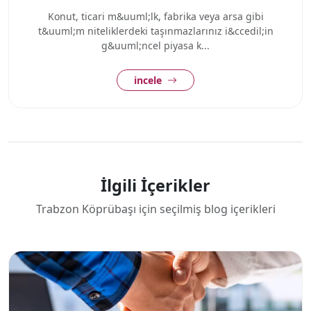
Konut, ticari m&uuml;lk, fabrika veya arsa gibi
t&uuml;m niteliklerdeki taşınmazlarınız i&ccedil;in
g&uuml;ncel piyasa k...
incele
İlgili İçerikler
Trabzon Köprübaşı için seçilmiş blog içerikleri