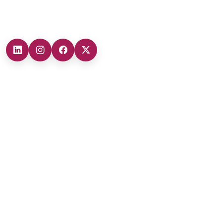
Главный офис
Наши филиалы
Главный офис (Мраморноморский регион)
0212 482 49 00
Филиал в Анкаре (Регион Центральная Анатолия)
+90 (312) 473 71 17
Филиал в Анталии (Средиземноморский регион)
+90 (242) 312 20 52