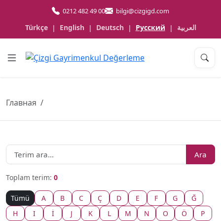
0212 482 49 00
bilgi@cizgigd.com
Türkçe
English
Deutsch
Русский
العربية
|
|
|
|
Главная
Ara
Toplam terim:
0
Tümü
A
B
C
Ç
D
E
F
G
Ğ
H
I
İ
J
K
L
M
N
O
Ö
P