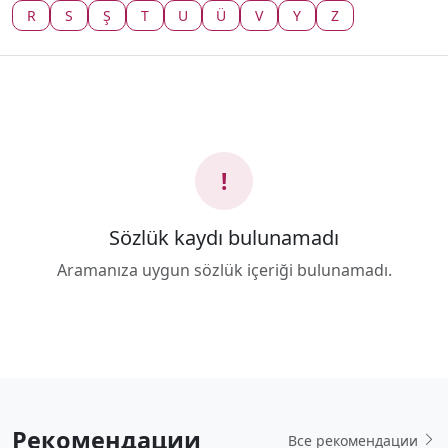
R
S
Ş
T
U
Ü
V
Y
Z
!
Sözlük kaydı bulunamadı
Aramanıza uygun sözlük içeriği bulunamadı.
Рекомендации
Все рекомендации