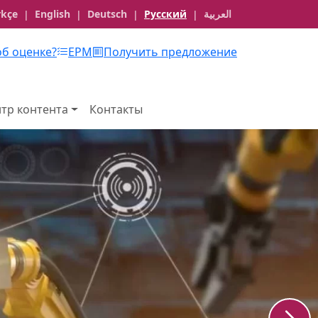
rkçe
English
Deutsch
Русский
العربية
|
|
|
|
об оценке?
EPM
Получить предложение
тр контента
Контакты
 консультационные
в рамках городской
реновации
б оценке в рамках городской реновации