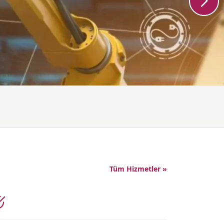
 компанией, лицензированной Советом
по рынкам капитала.
ция
Получить предложение
Tüm Hizmetler »