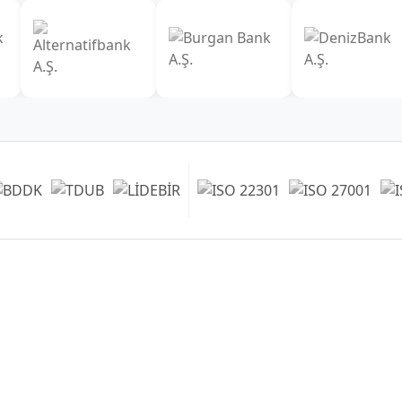
Наши филиалы
Главный офис (Мраморноморский
регион)
0212 482 49 00