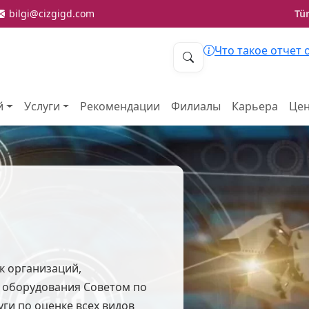
bilgi@cizgigd.com
Tü
Что такое отчет 
й
Услуги
Рекомендации
Филиалы
Карьера
Цен
Оценка и
услуги 
Отчёты о