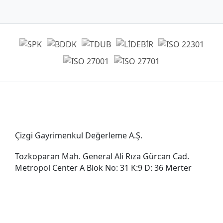
Genel Müdürlük
Çizgi Gayrimenkul Değerleme A.Ş.
Tozkoparan Mah. General Ali Rıza Gürcan Cad.
Metropol Center A Blok No: 31 K:9 D: 36 Merter
0212 482 49 00
bilgi@cizgigd.com