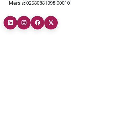
Mersis: 02580881098 00010
Şubelerimiz
Ankara Şube (İç Anadolu Bölgesi)
+90 (312) 473 71 17
Antalya Şube (Akdeniz Bölgesi)
+90 (242) 312 20 52
Gaziantep Şube (Güneydoğu Anadolu Bölgesi)
+90 (342) 266 0 342
İzmir Şube (Ege Bölgesi)
+90 (232) 421 07 64