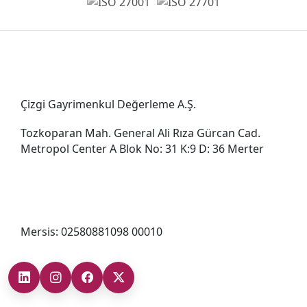
Genel Müdürlük
Çizgi Gayrimenkul Değerleme A.Ş.
Tozkoparan Mah. General Ali Rıza Gürcan Cad.
Metropol Center A Blok No: 31 K:9 D: 36 Merter
0212 482 49 00
bilgi@cizgigd.com
Mersis: 02580881098 00010