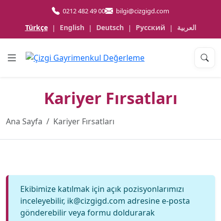
0212 482 49 00
bilgi@cizgigd.com
Türkçe
English
Deutsch
Русский
العربية
|
|
|
|
Kariyer Fırsatları
Ana Sayfa
Kariyer Fırsatları
Ekibimize katılmak için açık pozisyonlarımızı
inceleyebilir, ik@cizgigd.com adresine e-posta
gönderebilir veya formu doldurarak