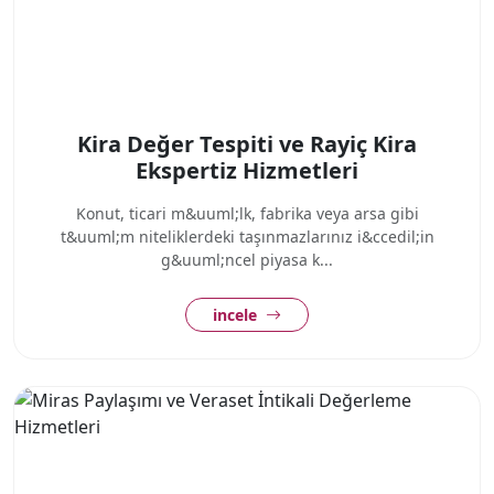
Kira Değer Tespiti ve Rayiç Kira
Ekspertiz Hizmetleri
Konut, ticari m&uuml;lk, fabrika veya arsa gibi
t&uuml;m niteliklerdeki taşınmazlarınız i&ccedil;in
g&uuml;ncel piyasa k...
incele