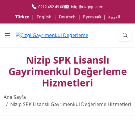
0212 482 49 00
bilgi@cizgigd.com
Türkçe
English
Deutsch
Русский
العربية
|
|
|
|
Nizip SPK Lisanslı
Gayrimenkul Değerleme
Hizmetleri
Ana Sayfa
Nizip SPK Lisanslı Gayrimenkul Değerleme Hizmetleri