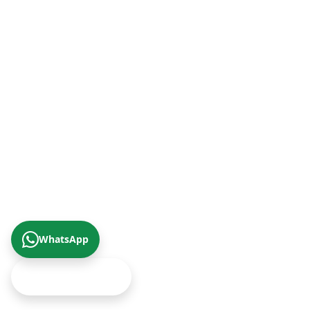
+90 (422) 322 62 49
Trabzon Şube (Karadeniz Bölgesi)
+90 (462) 230 67 69
© 2026 Çizgi Gayrimenkul Değerleme A.Ş.
Gizlilik Politikası
KVKK Aydınlatma Metni
Yukarıya Çık
WhatsApp
Ekspertiz Teklifi Al