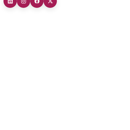
Şubelerimiz
Ankara Şube (İç Anadolu Bölgesi)
+90 (312) 473 71 17
Antalya Şube (Akdeniz Bölgesi)
+90 (242) 312 20 52
Gaziantep Şube (Güneydoğu Anadolu Bölgesi)
+90 (342) 266 0 342
İzmir Şube (Ege Bölgesi)
+90 (232) 421 07 64
Malatya Şube (Doğu Anadolu Bölgesi)