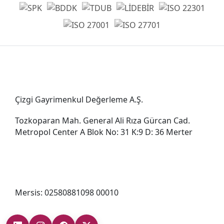
Genel Müdürlük
Çizgi Gayrimenkul Değerleme A.Ş.
Tozkoparan Mah. General Ali Rıza Gürcan Cad.
Metropol Center A Blok No: 31 K:9 D: 36 Merter
0212 482 49 00
bilgi@cizgigd.com
Mersis: 02580881098 00010