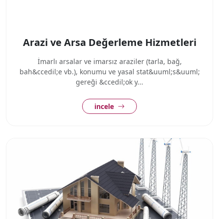
Arazi ve Arsa Değerleme Hizmetleri
İmarlı arsalar ve imarsız araziler (tarla, bağ,
bah&ccedil;e vb.), konumu ve yasal stat&uuml;s&uuml;
gereği &ccedil;ok y...
incele