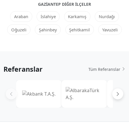
GAZIANTEP DIĞER ILÇELER
Araban
İslahiye
Karkamış
Nurdağı
Oğuzeli
Şahinbey
Şehitkamil
Yavuzeli
Referanslar
Tüm Referanslar