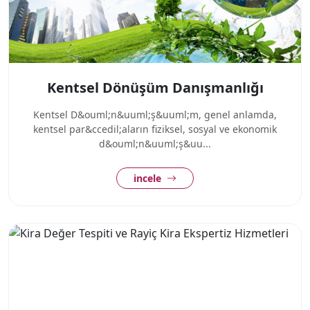
Kentsel Dönüşüm Danışmanlığı
Kentsel D&ouml;n&uuml;ş&uuml;m, genel anlamda,
kentsel par&ccedil;aların fiziksel, sosyal ve ekonomik
d&ouml;n&uuml;ş&uu...
incele