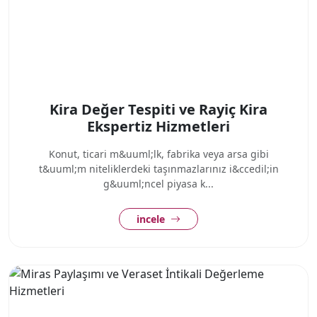
Kira Değer Tespiti ve Rayiç Kira
Ekspertiz Hizmetleri
Konut, ticari m&uuml;lk, fabrika veya arsa gibi
t&uuml;m niteliklerdeki taşınmazlarınız i&ccedil;in
g&uuml;ncel piyasa k...
incele