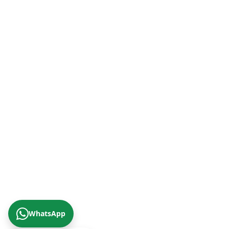
Malatya Şube (Doğu Anadolu Bölgesi)
+90 (422) 322 62 49
Trabzon Şube (Karadeniz Bölgesi)
+90 (462) 230 67 69
© 2026 Çizgi Gayrimenkul Değerleme A.Ş.
Gizlilik Politikası
KVKK Aydınlatma Metni
Yukarıya Çık
WhatsApp