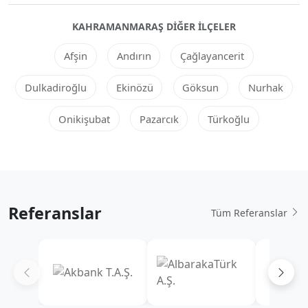
KAHRAMANMARAŞ DIĞER ILÇELER
Afşin
Andırın
Çağlayancerit
Dulkadiroğlu
Ekinözü
Göksun
Nurhak
Onikişubat
Pazarcık
Türkoğlu
Referanslar
Tüm Referanslar