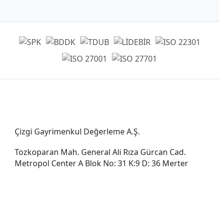
Genel Müdürlük
Çizgi Gayrimenkul Değerleme A.Ş.
Tozkoparan Mah. General Ali Rıza Gürcan Cad.
Metropol Center A Blok No: 31 K:9 D: 36 Merter
0212 482 49 00
bilgi@cizgigd.com