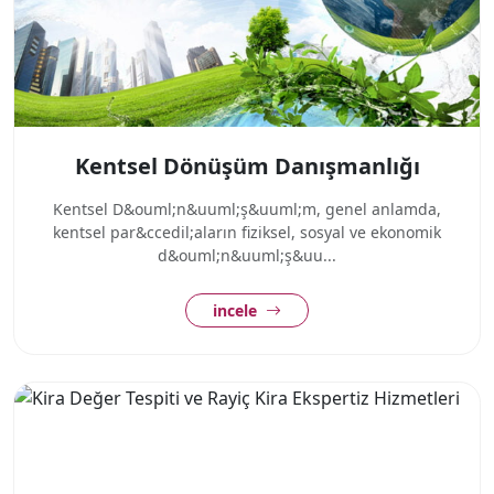
Kentsel Dönüşüm Danışmanlığı
Kentsel D&ouml;n&uuml;ş&uuml;m, genel anlamda,
kentsel par&ccedil;aların fiziksel, sosyal ve ekonomik
d&ouml;n&uuml;ş&uu...
incele