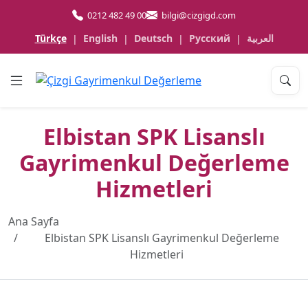
0212 482 49 00
bilgi@cizgigd.com
Türkçe
English
Deutsch
Русский
العربية
|
|
|
|
Elbistan SPK Lisanslı
Gayrimenkul Değerleme
Hizmetleri
Ana Sayfa
Elbistan SPK Lisanslı Gayrimenkul Değerleme
Hizmetleri