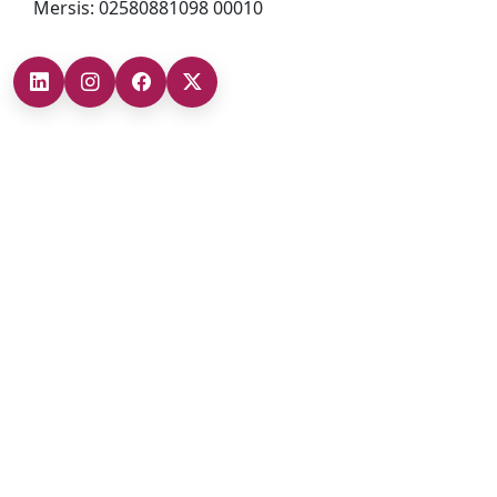
Mersis: 02580881098 00010
Şubelerimiz
Ankara Şube (İç Anadolu Bölgesi)
+90 (312) 473 71 17
Antalya Şube (Akdeniz Bölgesi)
+90 (242) 312 20 52
Gaziantep Şube (Güneydoğu Anadolu Bölgesi)
+90 (342) 266 0 342
İzmir Şube (Ege Bölgesi)
+90 (232) 421 07 64