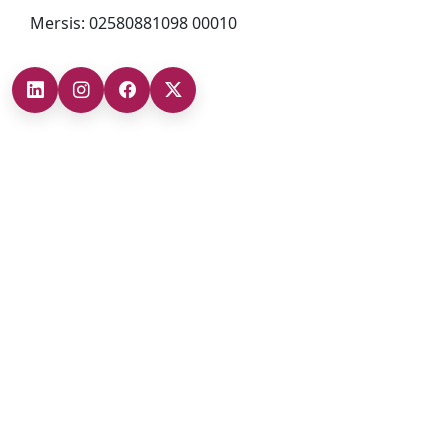
Mersis: 02580881098 00010
Şubelerimiz
Ankara Şube (İç Anadolu Bölgesi)
+90 (312) 473 71 17
Antalya Şube (Akdeniz Bölgesi)
+90 (242) 312 20 52
Gaziantep Şube (Güneydoğu Anadolu Bölgesi)
+90 (342) 266 0 342
İzmir Şube (Ege Bölgesi)