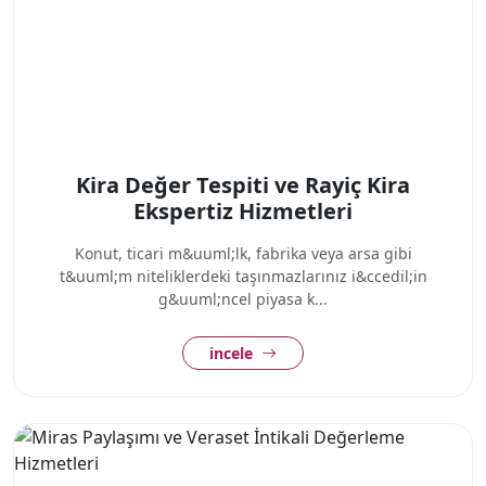
Kira Değer Tespiti ve Rayiç Kira
Ekspertiz Hizmetleri
Konut, ticari m&uuml;lk, fabrika veya arsa gibi
t&uuml;m niteliklerdeki taşınmazlarınız i&ccedil;in
g&uuml;ncel piyasa k...
incele