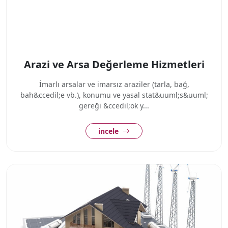
Arazi ve Arsa Değerleme Hizmetleri
İmarlı arsalar ve imarsız araziler (tarla, bağ,
bah&ccedil;e vb.), konumu ve yasal stat&uuml;s&uuml;
gereği &ccedil;ok y...
incele