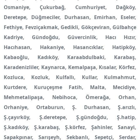
Osmaniye, Çukurbağ, Cumhuriyet, Dağköy,
Deretepe, Düğmeciler, Durhasan, Emirhan, Eseler,
Fethiye, Fevziçakmak, Gedikli, Gökçeviran, Gülbahçe
Kadriye, Gündoğdu, Güvercinlik, Hacı Hızır,
Hacıhasan, Hakaniye, Hasancıklar, Hatipköy,
Kabaoğlu, Kadıköy, Karaabdulbaki, Karabaş,
Karadenizliler, Kaynarca, Kemalpaşa, Kısalar, Körfez,
Kozluca, Kozluk, Kulfallı, Kullar, Kulmahmut,
Kurtdere, Kuruçeşme Fatih, Malta, Mecidiye,
Mehmetalipaşa, Nebihoca, Ömerağa, Orhan,
Orhaniye, Ortaburun, Ş. Durhasan, Ş.arızlı,
Ş.çayırköy, Ş.deretepe, Ş.gündoğdu, Ş.hatip,
Ş.kadıköy, Ş.karabaş, Ş.körfez, Şahinler, Sanayi,
Sapakpınar, Sarışeyh, Sekbanlı, Sepetçi, Serdar,