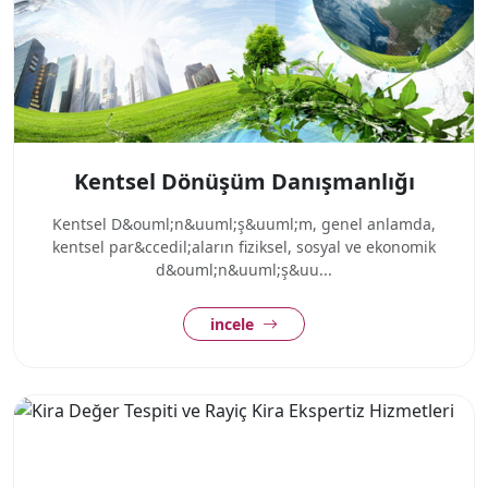
Kentsel Dönüşüm Danışmanlığı
Kentsel D&ouml;n&uuml;ş&uuml;m, genel anlamda,
kentsel par&ccedil;aların fiziksel, sosyal ve ekonomik
d&ouml;n&uuml;ş&uu...
incele