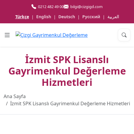
0212 482 49 00
bilgi@cizgigd.com
Türkçe
English
Deutsch
Русский
العربية
|
|
|
|
İzmit SPK Lisanslı
Gayrimenkul Değerleme
Hizmetleri
Ana Sayfa
İzmit SPK Lisanslı Gayrimenkul Değerleme Hizmetleri