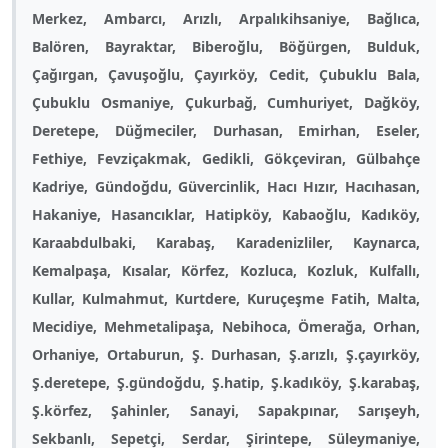
Merkez, Ambarcı, Arızlı, Arpalıkihsaniye, Bağlıca,
Balören, Bayraktar, Biberoğlu, Böğürgen, Bulduk,
Çağırgan, Çavuşoğlu, Çayırköy, Cedit, Çubuklu Bala,
Çubuklu Osmaniye, Çukurbağ, Cumhuriyet, Dağköy,
Deretepe, Düğmeciler, Durhasan, Emirhan, Eseler,
Fethiye, Fevziçakmak, Gedikli, Gökçeviran, Gülbahçe
Kadriye, Gündoğdu, Güvercinlik, Hacı Hızır, Hacıhasan,
Hakaniye, Hasancıklar, Hatipköy, Kabaoğlu, Kadıköy,
Karaabdulbaki, Karabaş, Karadenizliler, Kaynarca,
Kemalpaşa, Kısalar, Körfez, Kozluca, Kozluk, Kulfallı,
Kullar, Kulmahmut, Kurtdere, Kuruçeşme Fatih, Malta,
Mecidiye, Mehmetalipaşa, Nebihoca, Ömerağa, Orhan,
Orhaniye, Ortaburun, Ş. Durhasan, Ş.arızlı, Ş.çayırköy,
Ş.deretepe, Ş.gündoğdu, Ş.hatip, Ş.kadıköy, Ş.karabaş,
Ş.körfez, Şahinler, Sanayi, Sapakpınar, Sarışeyh,
Sekbanlı, Sepetçi, Serdar, Şirintepe, Süleymaniye,