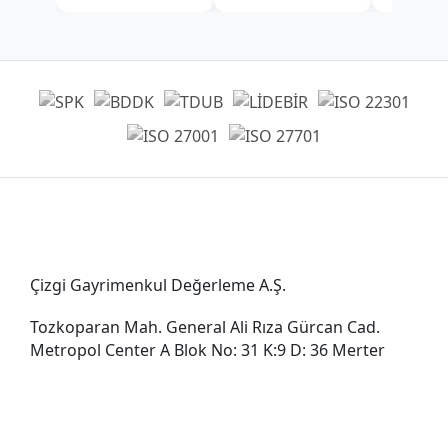
Genel Müdürlük
Çizgi Gayrimenkul Değerleme A.Ş.
Tozkoparan Mah. General Ali Rıza Gürcan Cad.
Metropol Center A Blok No: 31 K:9 D: 36 Merter
0212 482 49 00
bilgi@cizgigd.com