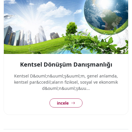
Kentsel Dönüşüm Danışmanlığı
Kentsel D&ouml;n&uuml;ş&uuml;m, genel anlamda,
kentsel par&ccedil;aların fiziksel, sosyal ve ekonomik
d&ouml;n&uuml;ş&uu...
incele