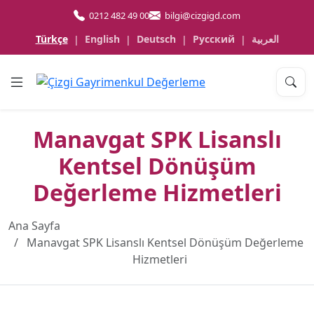
0212 482 49 00
bilgi@cizgigd.com
Türkçe
English
Deutsch
Русский
العربية
|
|
|
|
Manavgat SPK Lisanslı
Kentsel Dönüşüm
Değerleme Hizmetleri
Ana Sayfa
Manavgat SPK Lisanslı Kentsel Dönüşüm Değerleme
Hizmetleri