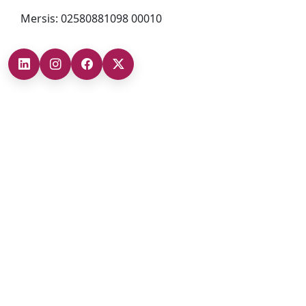
Mersis: 02580881098 00010
Şubelerimiz
Ankara Şube (İç Anadolu Bölgesi)
+90 (312) 473 71 17
Antalya Şube (Akdeniz Bölgesi)
+90 (242) 312 20 52
Gaziantep Şube (Güneydoğu Anadolu Bölgesi)
+90 (342) 266 0 342
İzmir Şube (Ege Bölgesi)