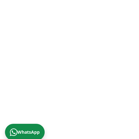
+90 (232) 421 07 64
Malatya Şube (Doğu Anadolu Bölgesi)
+90 (422) 322 62 49
Trabzon Şube (Karadeniz Bölgesi)
+90 (462) 230 67 69
© 2026 Çizgi Gayrimenkul Değerleme A.Ş.
Gizlilik Politikası
KVKK Aydınlatma Metni
Yukarıya Çık
WhatsApp