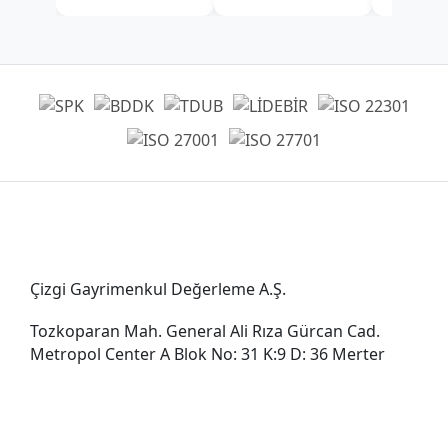
Genel Müdürlük
Çizgi Gayrimenkul Değerleme A.Ş.
Tozkoparan Mah. General Ali Rıza Gürcan Cad.
Metropol Center A Blok No: 31 K:9 D: 36 Merter
0212 482 49 00
bilgi@cizgigd.com