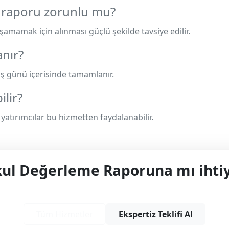
raporu zorunlu mu?
amamak için alınması güçlü şekilde tavsiye edilir.
nır?
 iş günü içerisinde tamamlanır.
lir?
 yatırımcılar bu hizmetten faydalanabilir.
l Değerleme Raporuna mı ihtiy
yonel çözüm ve teklif almak için bizimle iletişime
Tüm Hizmetler
Ekspertiz Teklifi Al