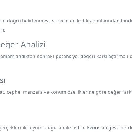
n doğru belirlenmesi, sürecin en kritik adımlarından biridi
ır.
eğer Analizi
amamlandıktan sonraki potansiyel değeri karşılaştırmalı ol
sı
t, cephe, manzara ve konum özelliklerine göre değer farklılı
erçekleri ile uyumluluğu analiz edilir.
Ezine
bölgesinde do