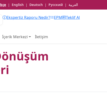
rkçe
English
Deutsch
Русский
العربية
|
|
|
|
Ekspertiz Raporu Nedir?
EPM
Teklif Al
İçerik Merkezi
İletişim
l Dönüşüm
ri