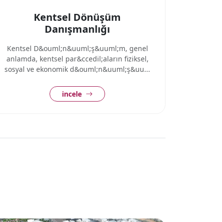
Kentsel Dönüşüm
Danışmanlığı
Kentsel D&ouml;n&uuml;ş&uuml;m, genel
anlamda, kentsel par&ccedil;aların fiziksel,
sosyal ve ekonomik d&ouml;n&uuml;ş&uu...
incele