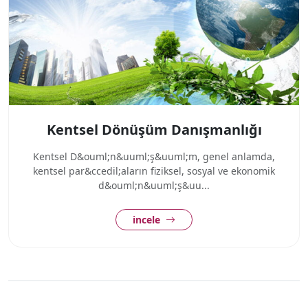
Kentsel Dönüşüm Danışmanlığı
Kentsel D&ouml;n&uuml;ş&uuml;m, genel anlamda,
kentsel par&ccedil;aların fiziksel, sosyal ve ekonomik
d&ouml;n&uuml;ş&uu...
incele