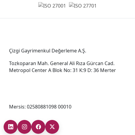
Genel Müdürlük
Çizgi Gayrimenkul Değerleme A.Ş.
Tozkoparan Mah. General Ali Rıza Gürcan Cad.
Metropol Center A Blok No: 31 K:9 D: 36 Merter
0212 482 49 00
bilgi@cizgigd.com
Mersis: 02580881098 00010