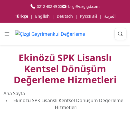
0212 482 49 00
bilgi@cizgigd.com
Türkçe
English
Deutsch
Русский
العربية
|
|
|
|
Ekinözü SPK Lisanslı
Kentsel Dönüşüm
Değerleme Hizmetleri
Ana Sayfa
Ekinözü SPK Lisanslı Kentsel Dönüşüm Değerleme
Hizmetleri