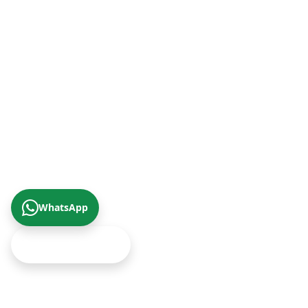
Trabzon Şube (Karadeniz Bölgesi)
+90 (462) 230 67 69
© 2026 Çizgi Gayrimenkul Değerleme A.Ş.
Gizlilik Politikası
KVKK Aydınlatma Metni
Yukarıya Çık
WhatsApp
Ekspertiz Teklifi Al