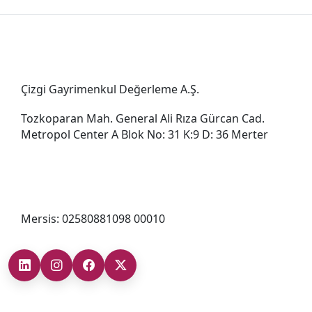
Genel Müdürlük
Çizgi Gayrimenkul Değerleme A.Ş.
Tozkoparan Mah. General Ali Rıza Gürcan Cad.
Metropol Center A Blok No: 31 K:9 D: 36 Merter
0212 482 49 00
bilgi@cizgigd.com
Mersis: 02580881098 00010
Şubelerimiz