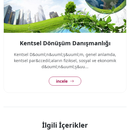
Kentsel Dönüşüm Danışmanlığı
Kentsel D&ouml;n&uuml;ş&uuml;m, genel anlamda,
kentsel par&ccedil;aların fiziksel, sosyal ve ekonomik
d&ouml;n&uuml;ş&uu...
incele
İlgili İçerikler