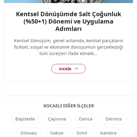
Kentsel Dönüşümde Salt Çoğunluk
(%50+1) Dönemi ve Uygulama
Adımları
Kentsel Dönüşüm, genel anlamda, kentsel parçaların
fiziksel, sosyal ve ekonomik dönüşümün gerçekleştiği
tüm süreçleri ifade etmekt...
incele
KOCAELI DIĞER ILÇELER
Başiskele
Çayırova
Darıca
Derince
Dilovası
Gebze
İzmit
Kandıra