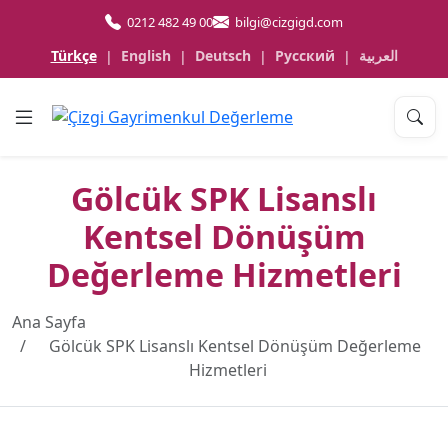
0212 482 49 00
bilgi@cizgigd.com
Türkçe
English
Deutsch
Русский
العربية
|
|
|
|
Gölcük SPK Lisanslı
Kentsel Dönüşüm
Değerleme Hizmetleri
Ana Sayfa
Gölcük SPK Lisanslı Kentsel Dönüşüm Değerleme
Hizmetleri