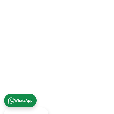
Malatya Şube (Doğu Anadolu Bölgesi)
+90 (422) 322 62 49
Trabzon Şube (Karadeniz Bölgesi)
+90 (462) 230 67 69
© 2026 Çizgi Gayrimenkul Değerleme A.Ş.
Gizlilik Politikası
KVKK Aydınlatma Metni
Yukarıya Çık
WhatsApp