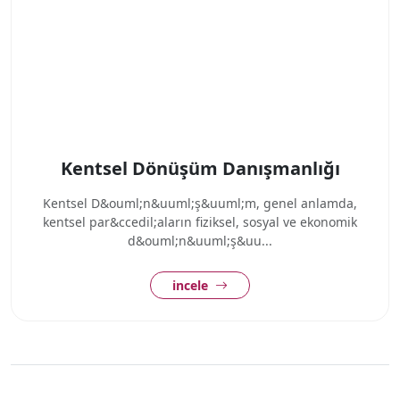
Kentsel Dönüşüm Danışmanlığı
Kentsel D&ouml;n&uuml;ş&uuml;m, genel anlamda,
kentsel par&ccedil;aların fiziksel, sosyal ve ekonomik
d&ouml;n&uuml;ş&uu...
incele