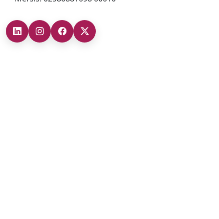
Şubelerimiz
Ankara Şube (İç Anadolu Bölgesi)
+90 (312) 473 71 17
Antalya Şube (Akdeniz Bölgesi)
+90 (242) 312 20 52
Gaziantep Şube (Güneydoğu Anadolu Bölgesi)
+90 (342) 266 0 342
İzmir Şube (Ege Bölgesi)
+90 (232) 421 07 64