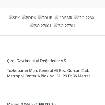
Genel Müdürlük
Çizgi Gayrimenkul Değerleme A.Ş.
Tozkoparan Mah. General Ali Rıza Gürcan Cad.
Metropol Center A Blok No: 31 K:9 D: 36 Merter
0212 482 49 00
bilgi@cizgigd.com
Mersis: 02580881098 00010