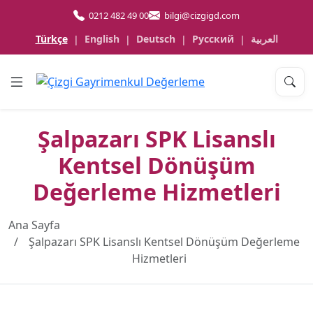
0212 482 49 00
bilgi@cizgigd.com
Türkçe
English
Deutsch
Русский
العربية
|
|
|
|
Şalpazarı SPK Lisanslı
Kentsel Dönüşüm
Değerleme Hizmetleri
Ana Sayfa
Şalpazarı SPK Lisanslı Kentsel Dönüşüm Değerleme
Hizmetleri