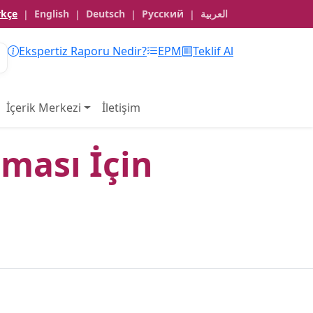
rkçe
English
Deutsch
Русский
العربية
|
|
|
|
Ekspertiz Raporu Nedir?
EPM
Teklif Al
İçerik Merkezi
İletişim
ması İçin
u