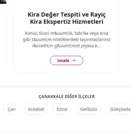
Kira Değer Tespiti ve Rayiç
Kira Ekspertiz Hizmetleri
Konut, ticari m&uuml;lk, fabrika veya arsa
gibi t&uuml;m niteliklerdeki taşınmazlarınız
i&ccedil;in g&uuml;ncel piyasa k...
incele
ÇANAKKALE DIĞER ILÇELER
Çan
Eceabat
Ezine
Gelibolu
Gökçeada