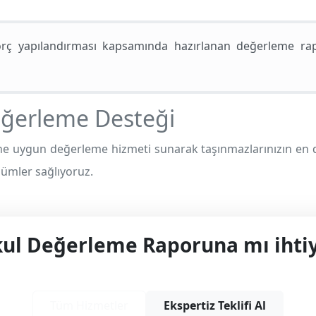
 yapılandırması kapsamında hazırlanan değerleme raporl
eğerleme Desteği
ne uygun değerleme hizmeti sunarak taşınmazlarınızın en 
özümler sağlıyoruz.
l Değerleme Raporuna mı ihtiy
yonel çözüm ve teklif almak için bizimle iletişime
Tüm Hizmetler
Ekspertiz Teklifi Al