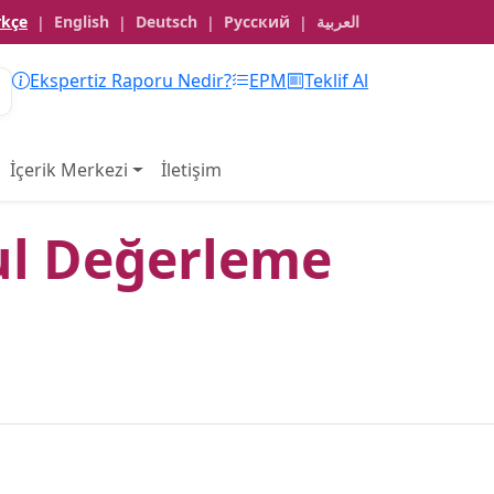
rkçe
English
Deutsch
Русский
العربية
|
|
|
|
Ekspertiz Raporu Nedir?
EPM
Teklif Al
İçerik Merkezi
İletişim
ul Değerleme