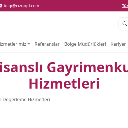
bilgi@cizgigd.com
Tü
izmetlerimiz
Referanslar
Bölge Müdürlükleri
Kariyer
isanslı Gayrimenk
Hizmetleri
l Değerleme Hizmetleri