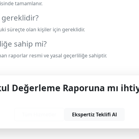
risinde tamamlanır.
gereklidir?
kuki süreçte olan kişiler için gereklidir.
liğe sahip mi?
nan raporlar resmi ve yasal geçerliliğe sahiptir.
l Değerleme Raporuna mı ihtiy
yonel çözüm ve teklif almak için bizimle iletişime
Tüm Hizmetler
Ekspertiz Teklifi Al