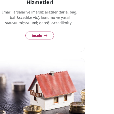
Hizmetleri
İmarlı arsalar ve imarsız araziler (tarla, bağ,
bah&ccedil;e vb.), konumu ve yasal
stat&uuml;s&uuml; gereği &ccedil;ok y...
incele