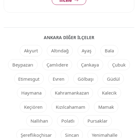
incele
ANKARA DIĞER ILÇELER
Akyurt
Altındağ
Ayaş
Bala
Beypazarı
Çamlıdere
Çankaya
Çubuk
Etimesgut
Evren
Gölbaşı
Güdül
Haymana
Kahramankazan
Kalecik
Keçiören
Kızılcahamam
Mamak
Nallıhan
Polatlı
Pursaklar
Şereflikoçhisar
Sincan
Yenimahalle