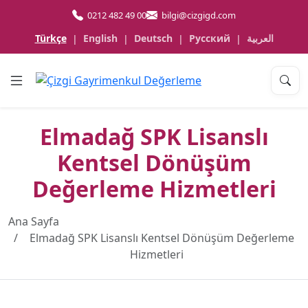
0212 482 49 00
bilgi@cizgigd.com
Türkçe
English
Deutsch
Русский
العربية
|
|
|
|
Elmadağ SPK Lisanslı
Kentsel Dönüşüm
Değerleme Hizmetleri
Ana Sayfa
Elmadağ SPK Lisanslı Kentsel Dönüşüm Değerleme
Hizmetleri