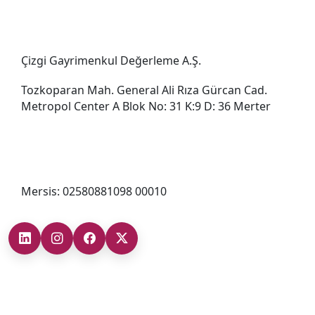
Genel Müdürlük
Çizgi Gayrimenkul Değerleme A.Ş.
Tozkoparan Mah. General Ali Rıza Gürcan Cad.
Metropol Center A Blok No: 31 K:9 D: 36 Merter
0212 482 49 00
bilgi@cizgigd.com
Mersis: 02580881098 00010
Şubelerimiz