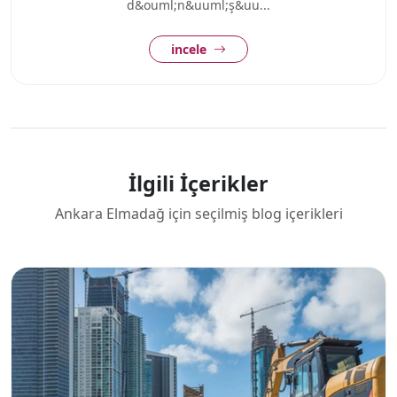
d&ouml;n&uuml;ş&uu...
incele
İlgili İçerikler
Ankara Elmadağ için seçilmiş blog içerikleri