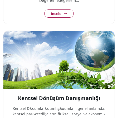
Değerlemedeğerlem...
incele
Kentsel Dönüşüm Danışmanlığı
Kentsel D&ouml;n&uuml;ş&uuml;m, genel anlamda,
kentsel par&ccedil;aların fiziksel, sosyal ve ekonomik