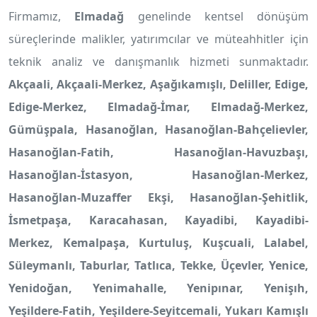
Firmamız,
Elmadağ
genelinde kentsel dönüşüm
süreçlerinde malikler, yatırımcılar ve müteahhitler için
teknik analiz ve danışmanlık hizmeti sunmaktadır.
Akçaali, Akçaali-Merkez, Aşağıkamışlı, Deliller, Edige,
Edige-Merkez, Elmadağ-İmar, Elmadağ-Merkez,
Gümüşpala, Hasanoğlan, Hasanoğlan-Bahçelievler,
Hasanoğlan-Fatih, Hasanoğlan-Havuzbaşı,
Hasanoğlan-İstasyon, Hasanoğlan-Merkez,
Hasanoğlan-Muzaffer Ekşi, Hasanoğlan-Şehitlik,
İsmetpaşa, Karacahasan, Kayadibi, Kayadibi-
Merkez, Kemalpaşa, Kurtuluş, Kuşcuali, Lalabel,
Süleymanlı, Taburlar, Tatlıca, Tekke, Üçevler, Yenice,
Yenidoğan, Yenimahalle, Yenipınar, Yenişıh,
Yeşildere-Fatih, Yeşildere-Seyitcemali, Yukarı Kamışlı