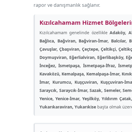
rapor ve danışmanlık sağlanır.
Kızılcahamam Hizmet Bölgeler
Kızılcahamam genelinde özellikle
Adaköy, Ak
Bağlıca, Bağviran, Bağviran-İmar, Balcılar, 
Çavuşlar, Çbaşviran, Çeçtepe, Çeltikçi, Çelti
Doymuşviran, Eğerlialviran, Eğerlibaşköy, Eğe
İnceğez, İsmetpaşa, İsmetpaşa-İfraz, İsmetp
Kavaközü, Kemalpaşa, Kemalpaşa-İmar, Kınık(Çelt
İmar, Kurumcu, Kuşçuviran, Kuşçuviran-İmar,
Saraycık, Saraycık-İmar, Sazak, Semeler, Seme
Yenice, Yenice-İmar, Yeşilköy, Yıldırım Çatak
Yukarıkaraviran, Yukarıkise
başta olmak üzer