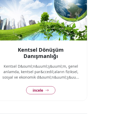
Kentsel Dönüşüm
Danışmanlığı
Kentsel D&ouml;n&uuml;ş&uuml;m, genel
anlamda, kentsel par&ccedil;aların fiziksel,
sosyal ve ekonomik d&ouml;n&uuml;ş&uu...
incele