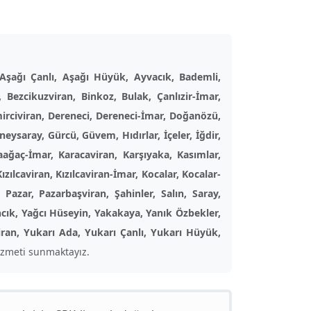
Aşağı Çanlı, Aşağı Hüyük, Ayvacık, Bademli,
, Bezcikuzviran, Binkoz, Bulak, Çanlızir-İmar,
mirciviran, Dereneci, Dereneci-İmar, Doğanözü,
ysaray, Gürcü, Güvem, Hıdırlar, İçeler, İğdir,
aağaç-İmar, Karacaviran, Karşıyaka, Kasımlar,
zılcaviran, Kızılcaviran-İmar, Kocalar, Kocalar-
azar, Pazarbaşviran, Şahinler, Salın, Saray,
ancık, Yağcı Hüseyin, Yakakaya, Yanık Özbekler,
mviran, Yukarı Ada, Yukarı Çanlı, Yukarı Hüyük,
zmeti sunmaktayız.