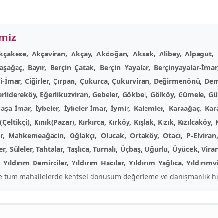
imiz
çakese, Akçaviran, Akçay, Akdoğan, Aksak, Alibey, Alpagut, 
Başağaç, Bayır, Berçin Çatak, Berçin Yayalar, Berçinyayalar-İmar
kçi-İmar, Ciğirler, Çırpan, Çukurca, Çukurviran, Değirmenönü, De
rlidereköy, Eğerlikuzviran, Gebeler, Gökbel, Gölköy, Gümele, Güne
aşa-İmar, İybeler, İybeler-İmar, İymir, Kalemler, Karaağaç, Kar
ikçi), Kınık(Pazar), Kırkırca, Kırköy, Kışlak, Kızık, Kızılcaköy, Kı
 Mahkemeağacin, Oğlakçı, Olucak, Ortaköy, Otacı, P-Elviran, P
r, Süleler, Tahtalar, Taşlıca, Turnalı, Üçbaş, Uğurlu, Üyücek, Vir
, Yıldırım Demirciler, Yıldırım Hacılar, Yıldırım Yağlıca, Yıldırı
e tüm mahallelerde kentsel dönüşüm değerleme ve danışmanlık hi