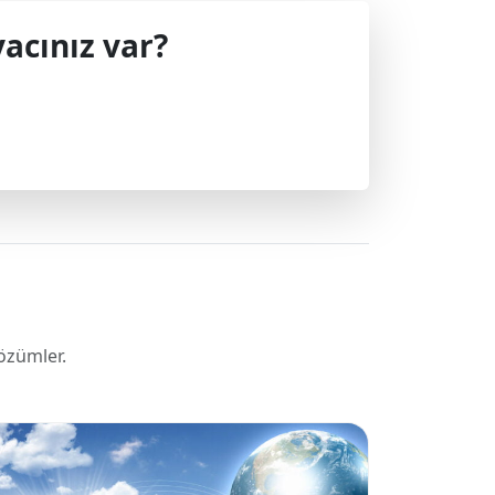
acınız var?
 geçin.
özümler.