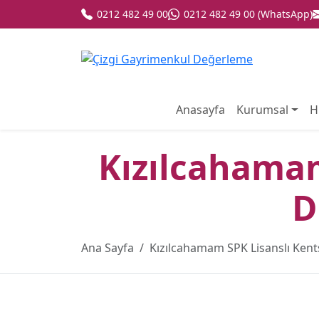
0212 482 49 00
0212 482 49 00 (WhatsApp)
Anasayfa
Kurumsal
H
Kızılcahama
D
Ana Sayfa
Kızılcahamam SPK Lisanslı Ken