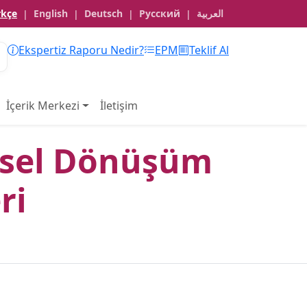
rkçe
English
Deutsch
Русский
العربية
|
|
|
|
Ekspertiz Raporu Nedir?
EPM
Teklif Al
İçerik Merkezi
İletişim
tsel Dönüşüm
ri