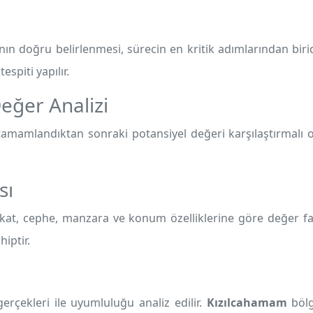
n doğru belirlenmesi, sürecin en kritik adımlarından birid
espiti yapılır.
eğer Analizi
amamlandıktan sonraki potansiyel değeri karşılaştırmalı ol
sı
at, cephe, manzara ve konum özelliklerine göre değer farkl
hiptir.
erçekleri ile uyumluluğu analiz edilir.
Kızılcahamam
bölg