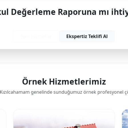
l Değerleme Raporuna mı ihtiy
yonel çözüm ve teklif almak için bizimle iletişime
Tüm Hizmetler
Ekspertiz Teklifi Al
Örnek Hizmetlerimiz
Kızılcahamam genelinde sunduğumuz örnek profesyonel ç