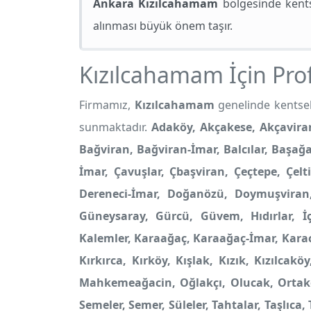
Ankara Kızılcahamam
bölgesinde kents
alınması büyük önem taşır.
Kızılcahamam İçin Pr
Firmamız,
Kızılcahamam
genelinde kentsel 
sunmaktadır.
Adaköy, Akçakese, Akçaviran
Bağviran, Bağviran-İmar, Balcılar, Başağa
İmar, Çavuşlar, Çbaşviran, Çeçtepe, Çelt
Dereneci-İmar, Doğanözü, Doymuşviran, 
Güneysaray, Gürcü, Güvem, Hıdırlar, İçe
Kalemler, Karaağaç, Karaağaç-İmar, Karac
Kırkırca, Kırköy, Kışlak, Kızık, Kızılcak
Mahkemeağacin, Oğlakçı, Olucak, Ortaköy,
Semeler, Semer, Süleler, Tahtalar, Taşlıca