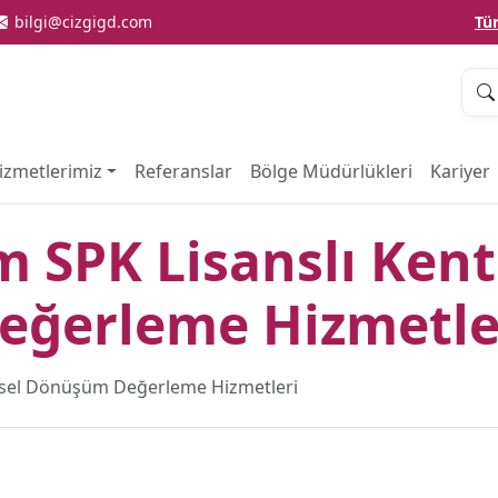
bilgi@cizgigd.com
Tü
izmetlerimiz
Referanslar
Bölge Müdürlükleri
Kariyer
m SPK Lisanslı Ken
eğerleme Hizmetle
tsel Dönüşüm Değerleme Hizmetleri