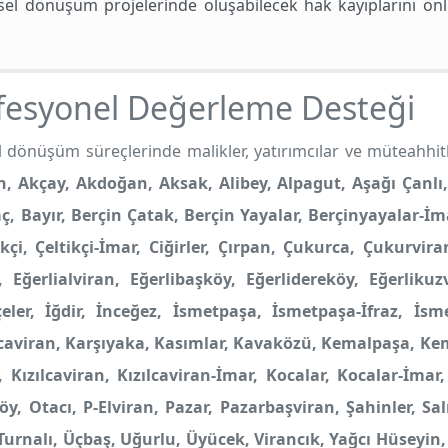
el dönüşüm projelerinde oluşabilecek hak kayıplarını önl
ofesyonel Değerleme Desteği
dönüşüm süreçlerinde malikler, yatırımcılar ve müteahhitl
, Akçay, Akdoğan, Aksak, Alibey, Alpagut, Aşağı Çanlı,
ç, Bayır, Berçin Çatak, Berçin Yayalar, Berçinyayalar-İma
ikçi, Çeltikçi-İmar, Ciğirler, Çırpan, Çukurca, Çukurvi
Eğerlialviran, Eğerlibaşköy, Eğerlidereköy, Eğerlikuz
ler, İğdir, İnceğez, İsmetpaşa, İsmetpaşa-İfraz, İsmet
aviran, Karşıyaka, Kasımlar, Kavaközü, Kemalpaşa, Kemal
öy, Kızılcaviran, Kızılcaviran-İmar, Kocalar, Kocalar-İ
 Otacı, P-Elviran, Pazar, Pazarbaşviran, Şahinler, Salı
, Turnalı, Üçbaş, Uğurlu, Üyücek, Virancık, Yağcı Hüseyin