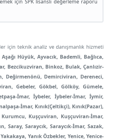
emek için SPK lisanslı değerleme raporu
er için teknik analiz ve danışmanlık hizmeti
 Aşağı Hüyük, Ayvacık, Bademli, Bağlıca,
r, Bezcikuzviran, Binkoz, Bulak, Çanlızir-
ran, Değirmenönü, Demirciviran, Dereneci,
viran, Gebeler, Gökbel, Gölköy, Gümele,
paşa-İmar, İybeler, İybeler-İmar, İymir,
paşa-İmar, Kınık(Çeltikçi), Kınık(Pazar),
mar, Kurumcu, Kuşçuviran, Kuşçuviran-İmar,
n, Saray, Saraycık, Saraycık-İmar, Sazak,
, Yakakaya, Yanık Özbekler, Yenice, Yenice-