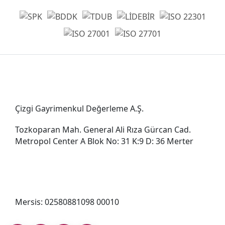
Genel Müdürlük
Çizgi Gayrimenkul Değerleme A.Ş.
Tozkoparan Mah. General Ali Rıza Gürcan Cad.
Metropol Center A Blok No: 31 K:9 D: 36 Merter
0212 482 49 00
bilgi@cizgigd.com
Mersis: 02580881098 00010