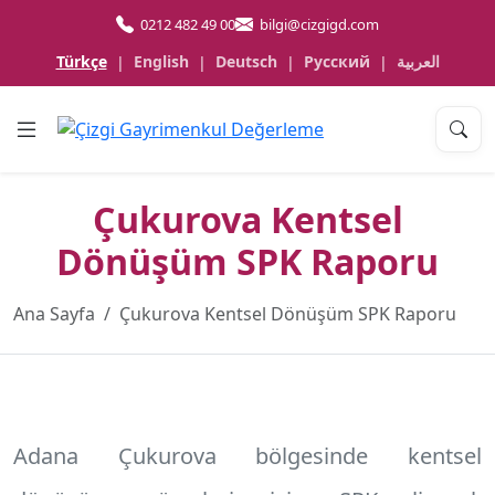
0212 482 49 00
bilgi@cizgigd.com
Türkçe
English
Deutsch
Русский
العربية
|
|
|
|
Çukurova Kentsel
Dönüşüm SPK Raporu
Ana Sayfa
Çukurova Kentsel Dönüşüm SPK Raporu
Adana Çukurova
bölgesinde kentsel