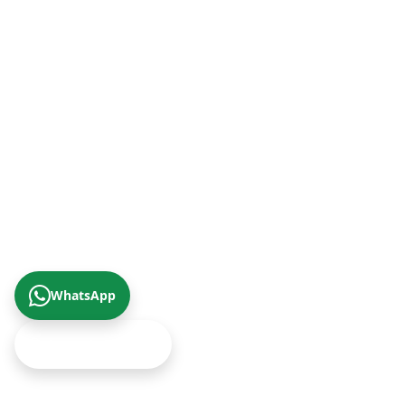
+90 (422) 322 62 49
Trabzon Şube (Karadeniz Bölgesi)
+90 (462) 230 67 69
© 2026 Çizgi Gayrimenkul Değerleme A.Ş.
Gizlilik Politikası
KVKK Aydınlatma Metni
Yukarıya Çık
WhatsApp
Ekspertiz Teklifi Al