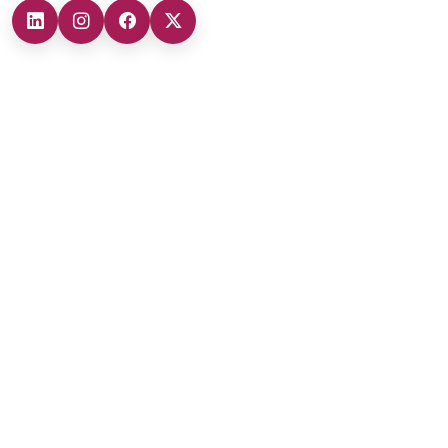
Şubelerimiz
Ankara Şube (İç Anadolu Bölgesi)
+90 (312) 473 71 17
Antalya Şube (Akdeniz Bölgesi)
+90 (242) 312 20 52
Gaziantep Şube (Güneydoğu Anadolu Bölgesi)
+90 (342) 266 0 342
İzmir Şube (Ege Bölgesi)
+90 (232) 421 07 64
Malatya Şube (Doğu Anadolu Bölgesi)