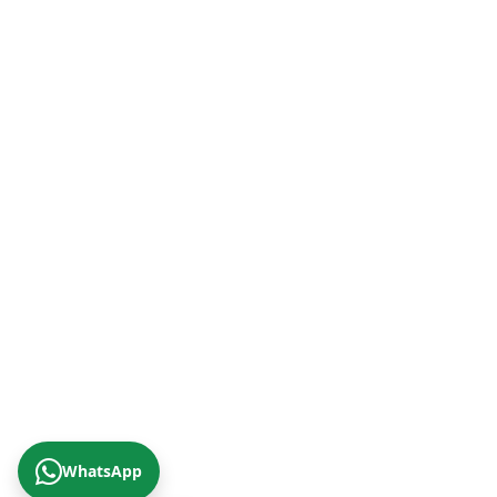
+90 (232) 421 07 64
Malatya Şube (Doğu Anadolu Bölgesi)
+90 (422) 322 62 49
Trabzon Şube (Karadeniz Bölgesi)
+90 (462) 230 67 69
© 2026 Çizgi Gayrimenkul Değerleme A.Ş.
Gizlilik Politikası
KVKK Aydınlatma Metni
Yukarıya Çık
WhatsApp