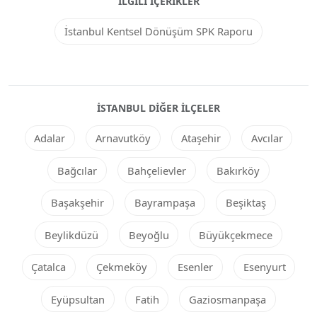
İLGILI İÇERIKLER
İstanbul Kentsel Dönüşüm SPK Raporu
İSTANBUL DIĞER ILÇELER
Adalar
Arnavutköy
Ataşehir
Avcılar
Bağcılar
Bahçelievler
Bakırköy
Başakşehir
Bayrampaşa
Beşiktaş
Beylikdüzü
Beyoğlu
Büyükçekmece
Çatalca
Çekmeköy
Esenler
Esenyurt
Eyüpsultan
Fatih
Gaziosmanpaşa