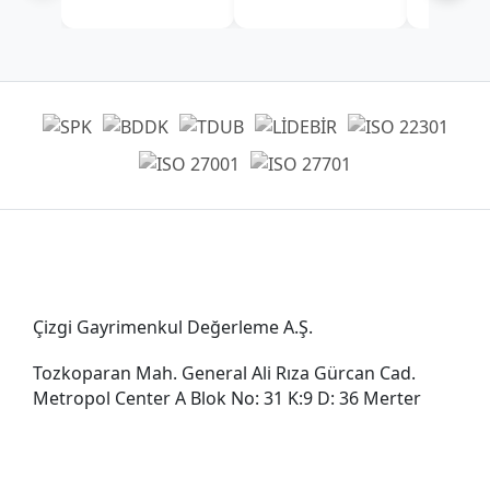
Genel Müdürlük
Çizgi Gayrimenkul Değerleme A.Ş.
Tozkoparan Mah. General Ali Rıza Gürcan Cad.
Metropol Center A Blok No: 31 K:9 D: 36 Merter
0212 482 49 00
bilgi@cizgigd.com