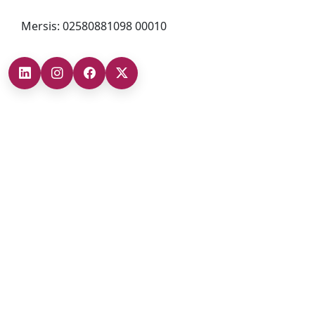
Mersis: 02580881098 00010
Şubelerimiz
Ankara Şube (İç Anadolu Bölgesi)
+90 (312) 473 71 17
Antalya Şube (Akdeniz Bölgesi)
+90 (242) 312 20 52
Gaziantep Şube (Güneydoğu Anadolu Bölgesi)
+90 (342) 266 0 342
İzmir Şube (Ege Bölgesi)