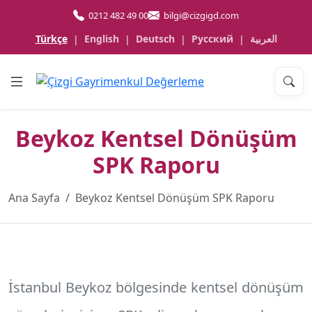
0212 482 49 00
bilgi@cizgigd.com
Türkçe
English
Deutsch
Русский
العربية
|
|
|
|
Beykoz Kentsel Dönüşüm
SPK Raporu
Ana Sayfa
Beykoz Kentsel Dönüşüm SPK Raporu
İstanbul Beykoz
bölgesinde kentsel dönüşüm