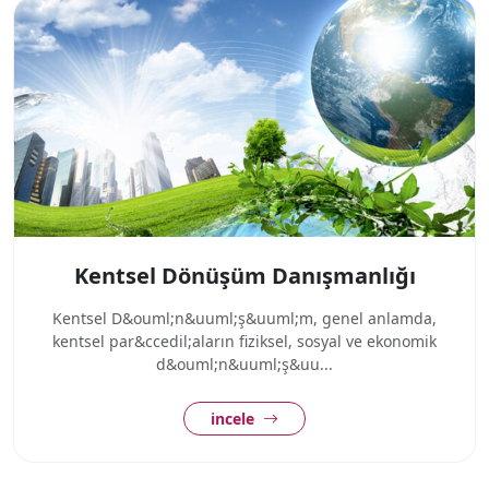
Kentsel Dönüşüm Danışmanlığı
Kentsel D&ouml;n&uuml;ş&uuml;m, genel anlamda,
kentsel par&ccedil;aların fiziksel, sosyal ve ekonomik
d&ouml;n&uuml;ş&uu...
incele