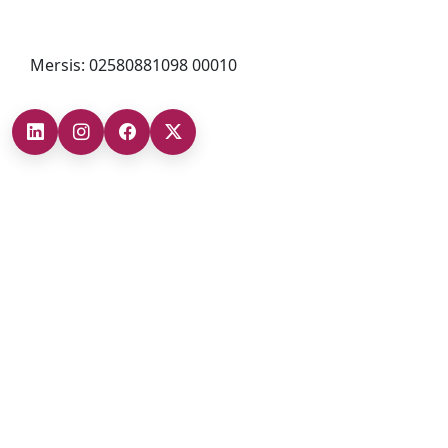
bilgi@cizgigd.com
Mersis: 02580881098 00010
Şubelerimiz
Ankara Şube (İç Anadolu Bölgesi)
+90 (312) 473 71 17
Antalya Şube (Akdeniz Bölgesi)
+90 (242) 312 20 52
Gaziantep Şube (Güneydoğu Anadolu Bölgesi)
+90 (342) 266 0 342