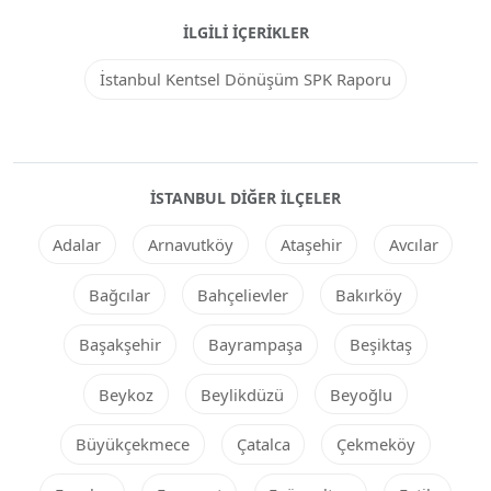
İLGILI İÇERIKLER
İstanbul Kentsel Dönüşüm SPK Raporu
İSTANBUL DIĞER ILÇELER
Adalar
Arnavutköy
Ataşehir
Avcılar
Bağcılar
Bahçelievler
Bakırköy
Başakşehir
Bayrampaşa
Beşiktaş
Beykoz
Beylikdüzü
Beyoğlu
Büyükçekmece
Çatalca
Çekmeköy