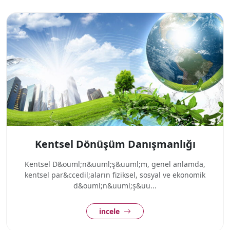
Kentsel Dönüşüm Danışmanlığı
Kentsel D&ouml;n&uuml;ş&uuml;m, genel anlamda,
kentsel par&ccedil;aların fiziksel, sosyal ve ekonomik
d&ouml;n&uuml;ş&uu...
incele