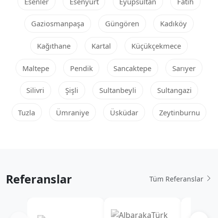
Esenler
Esenyurt
Eyüpsultan
Fatih
Gaziosmanpaşa
Güngören
Kadıköy
Kağıthane
Kartal
Küçükçekmece
Maltepe
Pendik
Sancaktepe
Sarıyer
Silivri
Şişli
Sultanbeyli
Sultangazi
Tuzla
Ümraniye
Üsküdar
Zeytinburnu
Referanslar
Tüm Referanslar