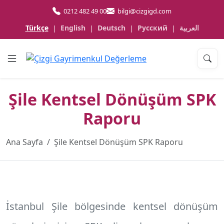
0212 482 49 00
bilgi@cizgigd.com
Türkçe
English
Deutsch
Русский
العربية
|
|
|
|
Şile Kentsel Dönüşüm SPK
Raporu
Ana Sayfa
Şile Kentsel Dönüşüm SPK Raporu
İstanbul Şile
bölgesinde kentsel dönüşüm