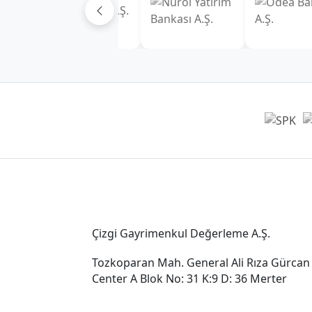
Genel Müdürlük
Çizgi Gayrimenkul Değerleme A.Ş.
Tozkoparan Mah. General Ali Rıza Gürcan
Center A Blok No: 31 K:9 D: 36 Merter
0212 482 49 00