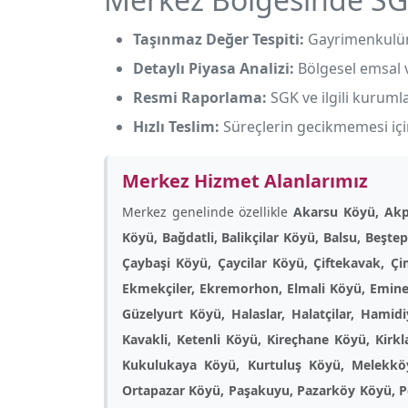
Taşınmaz Değer Tespiti:
Gayrimenkulün 
Detaylı Piyasa Analizi:
Bölgesel emsal ve
Resmi Raporlama:
SGK ve ilgili kuruml
Hızlı Teslim:
Süreçlerin gecikmemesi için
Merkez Hizmet Alanlarımız
Merkez genelinde özellikle
Akarsu Köyü, Akp
Köyü, Bağdatli, Balikçilar Köyü, Balsu, Beşt
Çaybaşi Köyü, Çaycilar Köyü, Çiftekavak, Ç
Ekmekçiler, Ekremorhon, Elmali Köyü, Eminet
Güzelyurt Köyü, Halaslar, Halatçilar, Hamid
Kavakli, Ketenli Köyü, Kireçhane Köyü, Kir
Kukulukaya Köyü, Kurtuluş Köyü, Melekkö
Ortapazar Köyü, Paşakuyu, Pazarköy Köyü, Pehl