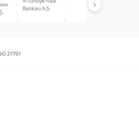
İzmir Şube (Ege Bölgesi)
+90 (232) 421 07 64
Malatya Şube (Doğu Anadolu Bölgesi)
+90 (422) 322 62 49