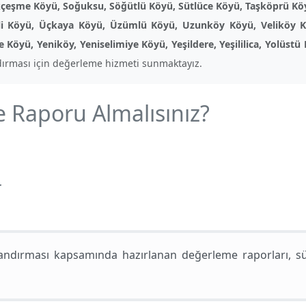
ğukçeşme Köyü, Soğuksu, Söğütlü Köyü, Sütlüce Köyü, Taşköprü Köy
i Köyü, Üçkaya Köyü, Üzümlü Köyü, Uzunköy Köyü, Veliköy Köyü
Köyü, Yeniköy, Yeniselimiye Köyü, Yeşildere, Yeşililica, Yolüstü
ırması için değerleme hizmeti sunmaktayız.
Raporu Almalısınız?
r
ndırması kapsamında hazırlanan değerleme raporları, süre