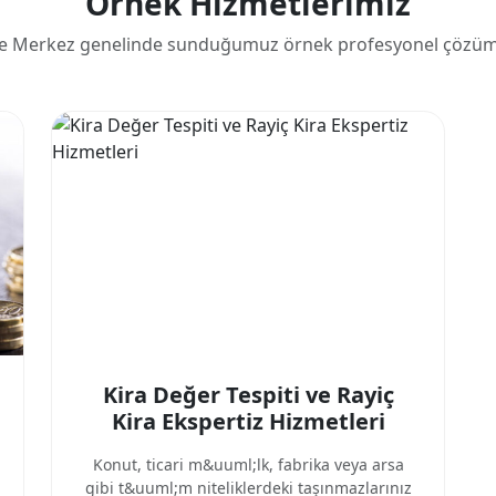
Örnek Hizmetlerimiz
ze Merkez genelinde sunduğumuz örnek profesyonel çözüml
Kira Değer Tespiti ve Rayiç
Kira Ekspertiz Hizmetleri
Konut, ticari m&uuml;lk, fabrika veya arsa
gibi t&uuml;m niteliklerdeki taşınmazlarınız