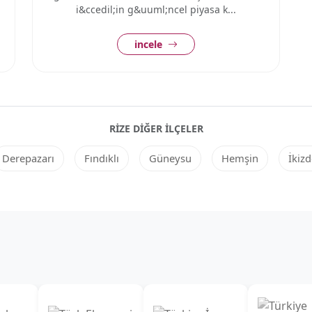
i&ccedil;in g&uuml;ncel piyasa k...
incele
RIZE DIĞER ILÇELER
Derepazarı
Fındıklı
Güneysu
Hemşin
İkizd