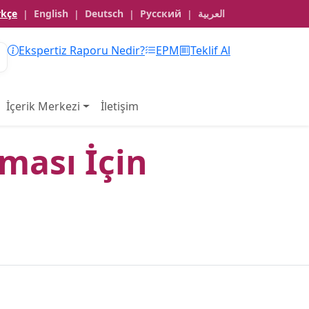
rkçe
English
Deutsch
Русский
العربية
|
|
|
|
Ekspertiz Raporu Nedir?
EPM
Teklif Al
İçerik Merkezi
İletişim
ması İçin
u