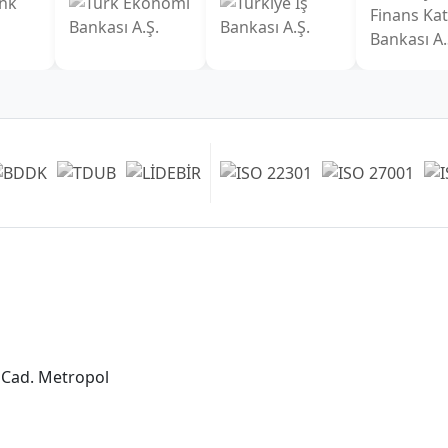
Şubelerimiz
Ankara Şube (İç Anadolu Bölgesi)
+90 (312) 473 71 17
 Cad. Metropol
Antalya Şube (Akdeniz Bölgesi)
+90 (242) 312 20 52