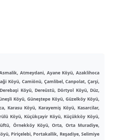
 Asmalik, Atmeydani, Ayane Köyü, Azaklihoca
daği Köyü, Camiönü, Çamlibel, Canpolat, Çarşi,
 Derebaşi Köyü, Dereüstü, Dörtyol Köyü, Düz,
Güneşli Köyü, Güneştepe Köyü, Güzelköy Köyü,
ca, Karasu Köyü, Karayemiş Köyü, Kasarcilar,
prülü Köyü, Küçükçayir Köyü, Küçükköy Köyü,
üftü, Örnekköy Köyü, Orta, Orta Muradiye,
ü, Piriçelebi, Portakallik, Reşadiye, Selimiye