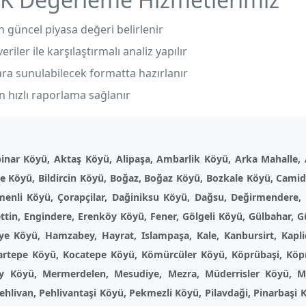
güncel piyasa değeri belirlenir
riler ile karşılaştırmalı analiz yapılır
ara sunulabilecek formatta hazırlanır
 hızlı raporlama sağlanır
inar Köyü, Aktaş Köyü, Alipaşa, Ambarlik Köyü, Arka Mahalle,
epe Köyü, Bildircin Köyü, Boğaz, Boğaz Köyü, Bozkale Köyü, Cami
imenli Köyü, Çorapçilar, Dağiniksu Köyü, Dağsu, Değirmendere,
tin, Engindere, Erenköy Köyü, Fener, Gölgeli Köyü, Gülbahar, 
iye Köyü, Hamzabey, Hayrat, Islampaşa, Kale, Kanbursirt, Kapli
klartepe Köyü, Kocatepe Köyü, Kömürcüler Köyü, Köprübaşi, Kö
y Köyü, Mermerdelen, Mesudiye, Mezra, Müderrisler Köyü, M
ivan, Pehlivantaşi Köyü, Pekmezli Köyü, Pilavdaği, Pinarbaşi Köy