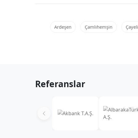
Ardeşen
Çamlıhemşin
Çayel
Referanslar