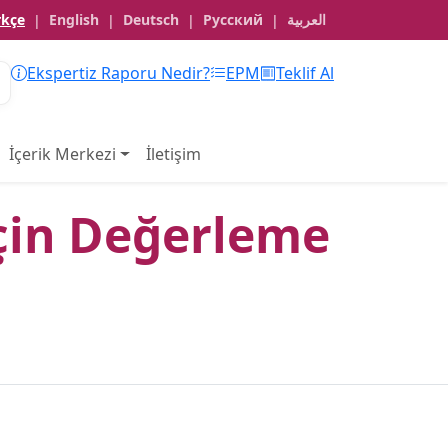
rkçe
English
Deutsch
Русский
العربية
|
|
|
|
Ekspertiz Raporu Nedir?
EPM
Teklif Al
İçerik Merkezi
İletişim
İçin Değerleme