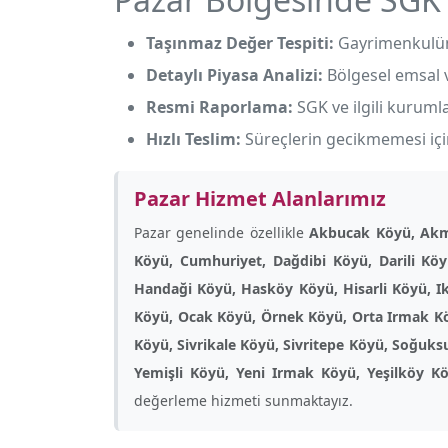
Taşınmaz Değer Tespiti:
Gayrimenkulün 
Detaylı Piyasa Analizi:
Bölgesel emsal ve
Resmi Raporlama:
SGK ve ilgili kuruml
Hızlı Teslim:
Süreçlerin gecikmemesi için
Pazar Hizmet Alanlarımız
Pazar genelinde özellikle
Akbucak Köyü, Akme
Köyü, Cumhuriyet, Dağdibi Köyü, Darili Kö
Handaği Köyü, Hasköy Köyü, Hisarli Köyü, I
Köyü, Ocak Köyü, Örnek Köyü, Orta Irmak Köy
Köyü, Sivrikale Köyü, Sivritepe Köyü, Soğuks
Yemişli Köyü, Yeni Irmak Köyü, Yeşilköy K
değerleme hizmeti sunmaktayız.