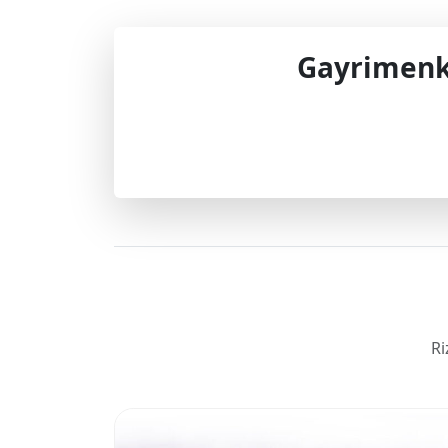
Gayrimenku
Profes
Ri