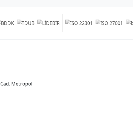
Şubelerimiz
Ankara Şube (İç Anadolu Bölgesi)
+90 (312) 473 71 17
 Cad. Metropol
Antalya Şube (Akdeniz Bölgesi)
+90 (242) 312 20 52
Gaziantep Şube (Güneydoğu Anadolu
Bölgesi)
+90 (342) 266 0 342