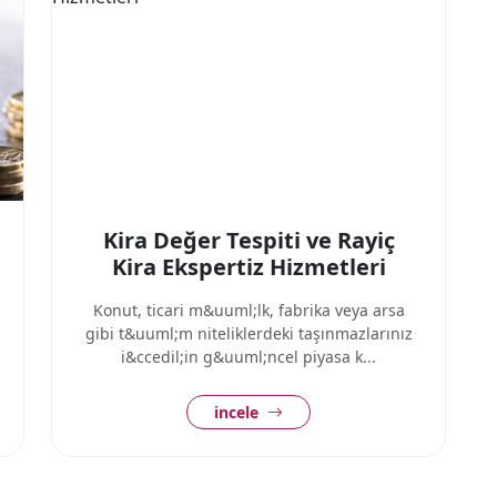
Kira Değer Tespiti ve Rayiç
Kira Ekspertiz Hizmetleri
Konut, ticari m&uuml;lk, fabrika veya arsa
gibi t&uuml;m niteliklerdeki taşınmazlarınız
i&ccedil;in g&uuml;ncel piyasa k...
incele