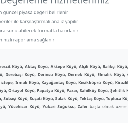
güncel piyasa değeri belirlenir
riler ile karşılaştırmalı analiz yapılır
ara sunulabilecek formatta hazırlanır
 hızlı raporlama sağlanır
scit Köyü, Aktaş Köyü, Aktepe Köyü, Alçili Köyü, Balikçi Köyü
yü, Derebaşi Köyü, Derinsu Köyü, Dernek Köyü, Elmalik Köyü, 
kiztepe, Irmak Köyü, Kayağantaş Köyü, Kesikköprü Köyü, Kirazl
ü, Ortayol Köyü, Papatya Köyü, Pazar, Sahilköy Köyü, Şehitlik 
u, Subaşi Köyü, Suçati Köyü, Sulak Köyü, Tektaş Köyü, Topluca K
öyü, Yücehisar Köyü, Yukari Soğuksu, Zafer
başta olmak üzere 