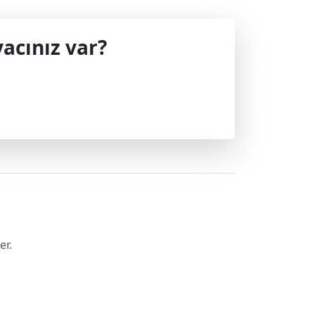
acınız var?
 geçin.
er.