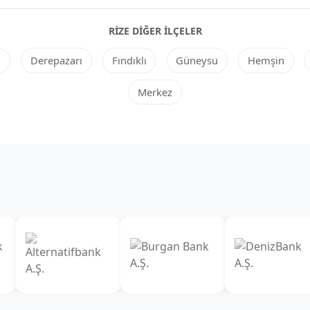
RIZE DIĞER ILÇELER
i
Derepazarı
Fındıklı
Güneysu
Hemşin
Merkez