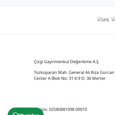
Genel Müdürlük
Çizgi Gayrimenkul Değerleme A.Ş.
Tozkoparan Mah. General Ali Rıza Gürcan
Center A Blok No: 31 K:9 D: 36 Merter
0212 482 49 00
bilgi@cizgigd.com
Mersis: 02580881098 00010