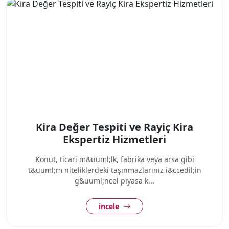
Kira Değer Tespiti ve Rayiç Kira
Ekspertiz Hizmetleri
Konut, ticari m&uuml;lk, fabrika veya arsa gibi
t&uuml;m niteliklerdeki taşınmazlarınız i&ccedil;in
g&uuml;ncel piyasa k...
incele