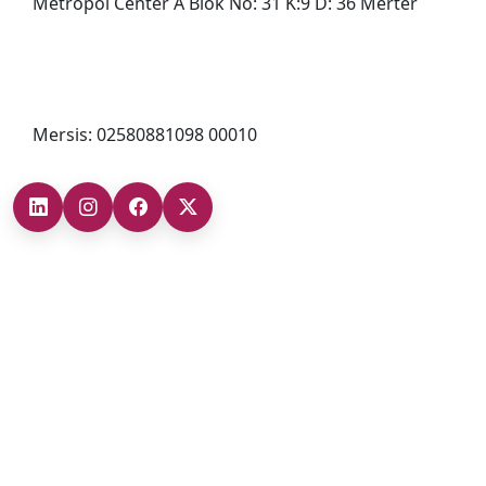
Metropol Center A Blok No: 31 K:9 D: 36 Merter
0212 482 49 00
bilgi@cizgigd.com
Mersis: 02580881098 00010
Şubelerimiz
Ankara Şube (İç Anadolu Bölgesi)
+90 (312) 473 71 17
Antalya Şube (Akdeniz Bölgesi)
+90 (242) 312 20 52