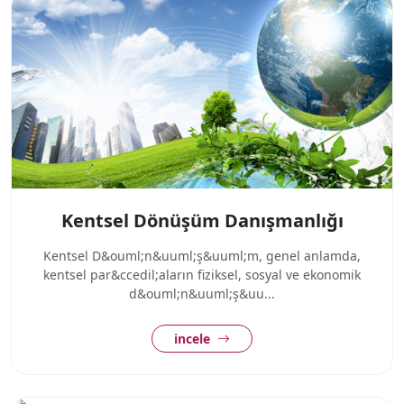
Kentsel Dönüşüm Danışmanlığı
Kentsel D&ouml;n&uuml;ş&uuml;m, genel anlamda,
kentsel par&ccedil;aların fiziksel, sosyal ve ekonomik
d&ouml;n&uuml;ş&uu...
incele