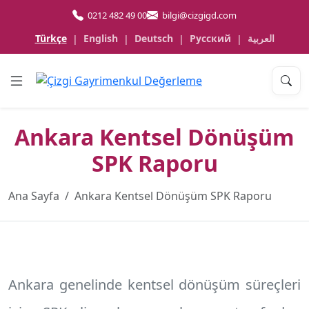
0212 482 49 00
bilgi@cizgigd.com
Türkçe
English
Deutsch
Русский
العربية
|
|
|
|
Ankara Kentsel Dönüşüm
SPK Raporu
Ana Sayfa
Ankara Kentsel Dönüşüm SPK Raporu
Ankara
genelinde kentsel dönüşüm süreçleri