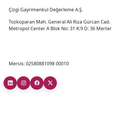
Çizgi Gayrimenkul Değerleme A.Ş.
Tozkoparan Mah. General Ali Rıza Gürcan Cad.
Metropol Center A Blok No: 31 K:9 D: 36 Merter
0212 482 49 00
bilgi@cizgigd.com
Mersis: 02580881098 00010
Şubelerimiz
Ankara Şube (İç Anadolu Bölgesi)
+90 (312) 473 71 17