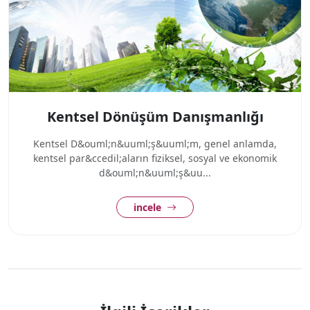
Kentsel Dönüşüm Danışmanlığı
Kentsel D&ouml;n&uuml;ş&uuml;m, genel anlamda,
kentsel par&ccedil;aların fiziksel, sosyal ve ekonomik
d&ouml;n&uuml;ş&uu...
incele