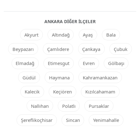
ANKARA DIĞER ILÇELER
Akyurt
Altındağ
Ayaş
Bala
Beypazarı
Çamlıdere
Çankaya
Çubuk
Elmadağ
Etimesgut
Evren
Gölbaşı
Güdül
Haymana
Kahramankazan
Kalecik
Keçiören
Kızılcahamam
Nallıhan
Polatlı
Pursaklar
Şereflikoçhisar
Sincan
Yenimahalle