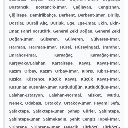
Bostancık, Bostancık-İmar, Çağlayan, Cengizhan,
Çiğiltepe, Demirlibahçe, Derbent, Derbent-İmar, Diriliş,
Dostlar, Durali Alıç, Dutluk, Ege, Ege-İmar, Ekin, Ekin-
İmar, Fahri Korutürk, General Zeki Doğan, General Zeki
Doğan-İmar, Gülseren, Gülveren, Gülveren-İmar,
Harman, Harman-İmar, Hürel, Hüseyingazi, İmrahor,
İmrahor-İmar, Karaağaç, Karaağaç-İmar,
Karşıyaka/Lalahan, Kartaltepe, Kayaş, Kayaş-İmar,
Kazım Orbay, Kazım Orbay-İmar, Kıbrıs, Kıbrıs-İmar,
Kızılca, Köstence, Küçük Kayaş, Küçük Kayaş-İmar,
Kusunlar, Kusunlar-İmar, Kutludüğün, Kutludüğün-İmar,
Lalahan-İstasyon, Lalahan-Normal, Misket, Mutlu,
Nenek, Odabaşı, Ortaköy, Ortaköy-İmar, Peyami Sefa,
Şafaktepe, Şafaktepe-İmar, Şahap Gürler, Şahintepe,
Şahintepe-İmar, Saimekadın, Şehit Cengiz Topel-İmar,
Şirintepe, Şirintepe-İmar, Tepecik, Türközü, Türközü-