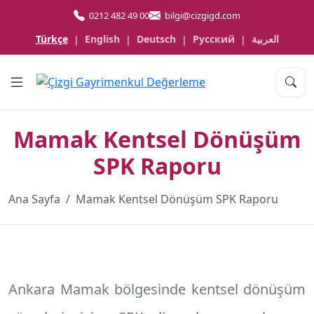
0212 482 49 00
bilgi@cizgigd.com
Türkçe
English
Deutsch
Русский
العربية
|
|
|
|
Mamak Kentsel Dönüşüm
SPK Raporu
Ana Sayfa
Mamak Kentsel Dönüşüm SPK Raporu
Ankara Mamak
bölgesinde kentsel dönüşüm