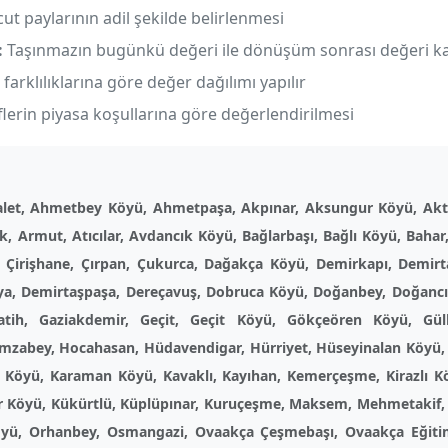
t paylarının adil şekilde belirlenmesi
:
Taşınmazın bugünkü değeri ile dönüşüm sonrası değeri karş
arklılıklarına göre değer dağılımı yapılır
flerin piyasa koşullarına göre değerlendirilmesi
alet, Ahmetbey Köyü, Ahmetpaşa, Akpınar, Aksungur Köyü, Akta
ak, Armut, Atıcılar, Avdancık Köyü, Bağlarbaşı, Bağlı Köyü, Baha
ar, Çirişhane, Çırpan, Çukurca, Dağakça Köyü, Demirkapı, Demi
ya, Demirtaşpaşa, Dereçavuş, Dobruca Köyü, Doğanbey, Doğancı
atih, Gaziakdemir, Geçit, Geçit Köyü, Gökçeören Köyü, G
mzabey, Hocahasan, Hüdavendigar, Hürriyet, Hüseyinalan Köyü, 
ah Köyü, Karaman Köyü, Kavaklı, Kayıhan, Kemerçeşme, Kirazlı Kö
ler Köyü, Kükürtlü, Küplüpınar, Kuruçeşme, Maksem, Mehmetakif, 
öyü, Orhanbey, Osmangazi, Ovaakça Çeşmebaşı, Ovaakça Eğit