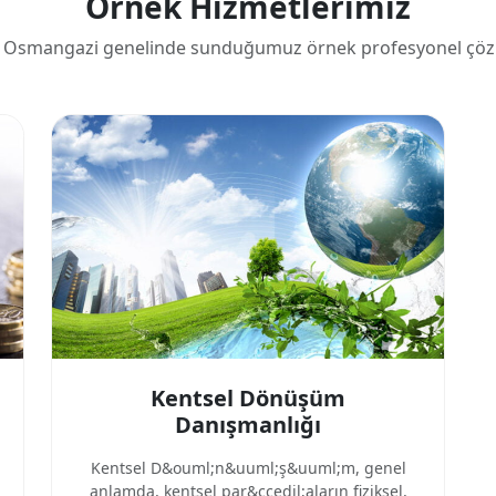
Örnek Hizmetlerimiz
 Osmangazi genelinde sunduğumuz örnek profesyonel çöz
Kentsel Dönüşüm
Danışmanlığı
Kentsel D&ouml;n&uuml;ş&uuml;m, genel
anlamda, kentsel par&ccedil;aların fiziksel,