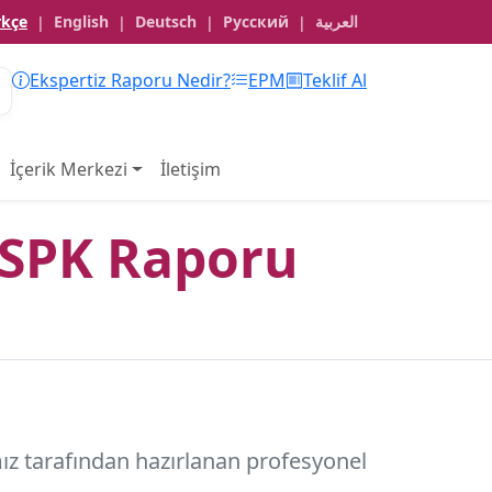
rkçe
English
Deutsch
Русский
العربية
|
|
|
|
Ekspertiz Raporu Nedir?
EPM
Teklif Al
İçerik Merkezi
İletişim
SPK Raporu
ız tarafından hazırlanan profesyonel