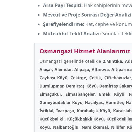
Arsa Payı Tespiti:
Hak sahiplerinin mevcu
Mevcut ve Proje Sonrası Değer Analizi
Şerefiyelendirme:
Kat, cephe ve konum f
Müteahhit Teklif Analizi:
Sunulan tekli
Osmangazi Hizmet Alanlarımız
Osmangazi genelinde özellikle
2.Mıntıka, Ad
Alaşar, Alemdar, Alipaşa, Altınova, Altıparm
Çaybaşı Köyü, Çekirge, Çeltik, Çiftehavuzl
Dumlupınar, Demirtaş Köyü, Demirtaş Sakar
Elmaçukur, Elmasbahçeler, Emek Köyü, F
Güneybudaklar Köyü, Hacıilyas, Hamitler, Ha
İstiklal, İvazpaşa, Karabalçık Köyü, Karaisl
Küçükbalıklı, Küçükbalıklı Köyü, Küçükdelil
Köyü, Nalbantoğlu, Namıkkemal, Nilüfer K