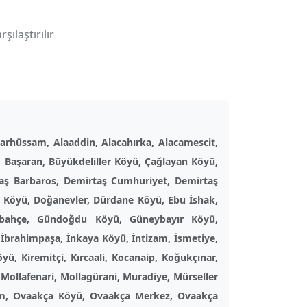
ılaştırılır
rhüssam, Alaaddin, Alacahırka, Alacamescit,
r, Başaran, Büyükdeliller Köyü, Çağlayan Köyü,
rtaş Barbaros, Demirtaş Cumhuriyet, Demirtaş
 Köyü, Doğanevler, Dürdane Köyü, Ebu İshak,
ülbahçe, Gündoğdu Köyü, Güneybayır Köyü,
İbrahimpaşa, İnkaya Köyü, İntizam, İsmetiye,
yü, Kiremitçi, Kırcaali, Kocanaip, Koğukçınar,
Mollafenari, Mollagürani, Muradiye, Mürseller
im, Ovaakça Köyü, Ovaakça Merkez, Ovaakça