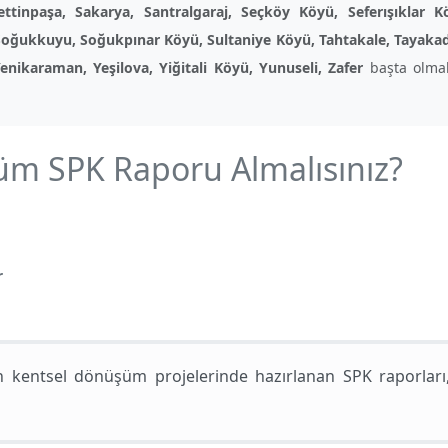
ettinpaşa, Sakarya, Santralgaraj, Seçköy Köyü, Seferışıklar 
 Soğukkuyu, Soğukpınar Köyü, Sultaniye Köyü, Tahtakale, Tayakad
enikaraman, Yeşilova, Yiğitali Köyü, Yunuseli, Zafer
başta olma
m SPK Raporu Almalısınız?
r
kentsel dönüşüm projelerinde hazırlanan SPK raporları, sü