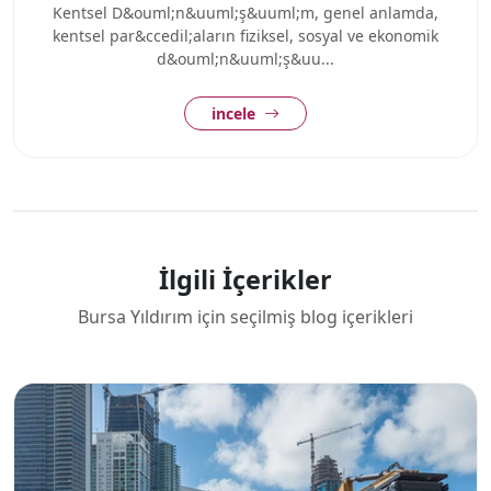
Kentsel D&ouml;n&uuml;ş&uuml;m, genel anlamda,
kentsel par&ccedil;aların fiziksel, sosyal ve ekonomik
d&ouml;n&uuml;ş&uu...
incele
İlgili İçerikler
Bursa Yıldırım için seçilmiş blog içerikleri