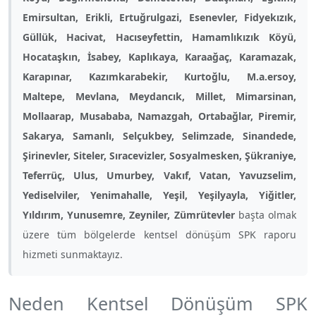
Emirsultan, Erikli, Ertuğrulgazi, Esenevler, Fidyekızık,
Güllük, Hacivat, Hacıseyfettin, Hamamlıkızık Köyü,
Hocataşkın, İsabey, Kaplıkaya, Karaağaç, Karamazak,
Karapınar, Kazımkarabekir, Kurtoğlu, M.a.ersoy,
Maltepe, Mevlana, Meydancık, Millet, Mimarsinan,
Mollaarap, Musababa, Namazgah, Ortabağlar, Piremir,
Sakarya, Samanlı, Selçukbey, Selimzade, Sinandede,
Şirinevler, Siteler, Sıracevizler, Sosyalmesken, Şükraniye,
Teferrüç, Ulus, Umurbey, Vakıf, Vatan, Yavuzselim,
Yediselviler, Yenimahalle, Yeşil, Yeşilyayla, Yiğitler,
Yıldırım, Yunusemre, Zeyniler, Zümrütevler
başta olmak
üzere tüm bölgelerde kentsel dönüşüm SPK raporu
hizmeti sunmaktayız.
Neden Kentsel Dönüşüm SPK