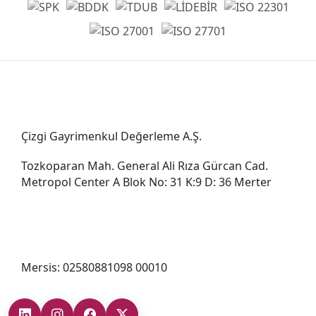
Genel Müdürlük
Çizgi Gayrimenkul Değerleme A.Ş.
Tozkoparan Mah. General Ali Rıza Gürcan Cad.
Metropol Center A Blok No: 31 K:9 D: 36 Merter
0212 482 49 00
bilgi@cizgigd.com
Mersis: 02580881098 00010