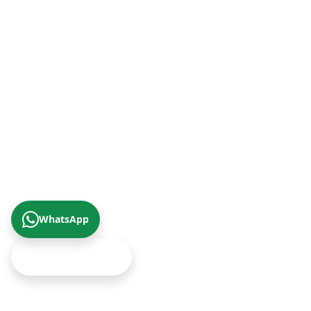
Trabzon Şube (Karadeniz Bölgesi)
+90 (462) 230 67 69
© 2026 Çizgi Gayrimenkul Değerleme A.Ş.
Gizlilik Politikası
KVKK Aydınlatma Metni
Yukarıya Çık
WhatsApp
Ekspertiz Teklifi Al