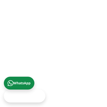
+90 (232) 421 07 64
Malatya Şube (Doğu Anadolu Bölgesi)
+90 (422) 322 62 49
Trabzon Şube (Karadeniz Bölgesi)
+90 (462) 230 67 69
© 2026 Çizgi Gayrimenkul Değerleme A.Ş.
Gizlilik Politikası
KVKK Aydınlatma Metni
Yukarıya Çık
WhatsApp
Ekspertiz Teklifi Al