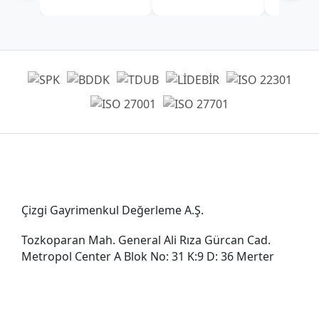
Genel Müdürlük
Çizgi Gayrimenkul Değerleme A.Ş.
Tozkoparan Mah. General Ali Rıza Gürcan Cad.
Metropol Center A Blok No: 31 K:9 D: 36 Merter
0212 482 49 00
bilgi@cizgigd.com