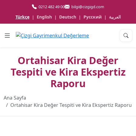
0212 482 49 00
bilgi@cizgigd.com
Türkçe
English
Deutsch
Русский
العربية
|
|
|
|
Ortahisar Kira Değer
Tespiti ve Kira Ekspertiz
Raporu
Ana Sayfa
Ortahisar Kira Değer Tespiti ve Kira Ekspertiz Raporu