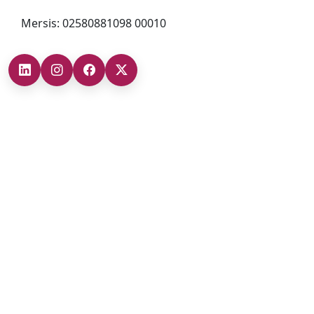
Mersis: 02580881098 00010
Şubelerimiz
Ankara Şube (İç Anadolu Bölgesi)
+90 (312) 473 71 17
Antalya Şube (Akdeniz Bölgesi)
+90 (242) 312 20 52
Gaziantep Şube (Güneydoğu Anadolu Bölgesi)
+90 (342) 266 0 342
İzmir Şube (Ege Bölgesi)