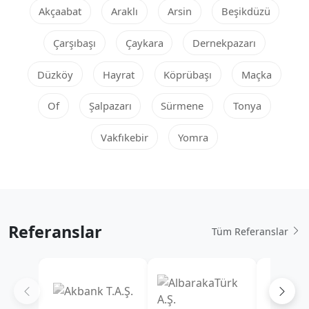
Akçaabat
Araklı
Arsin
Beşikdüzü
Çarşıbaşı
Çaykara
Dernekpazarı
Düzköy
Hayrat
Köprübaşı
Maçka
Of
Şalpazarı
Sürmene
Tonya
Vakfıkebir
Yomra
Referanslar
Tüm Referanslar