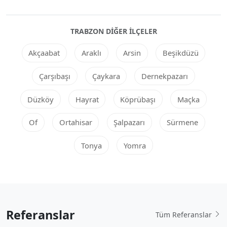
TRABZON DIĞER ILÇELER
Akçaabat
Araklı
Arsin
Beşikdüzü
Çarşıbaşı
Çaykara
Dernekpazarı
Düzköy
Hayrat
Köprübaşı
Maçka
Of
Ortahisar
Şalpazarı
Sürmene
Tonya
Yomra
Referanslar
Tüm Referanslar