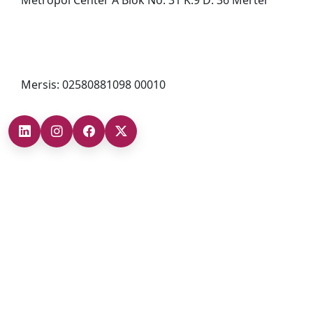
0212 482 49 00
bilgi@cizgigd.com
Mersis: 02580881098 00010
Şubelerimiz
Ankara Şube (İç Anadolu Bölgesi)
+90 (312) 473 71 17
Antalya Şube (Akdeniz Bölgesi)
+90 (242) 312 20 52