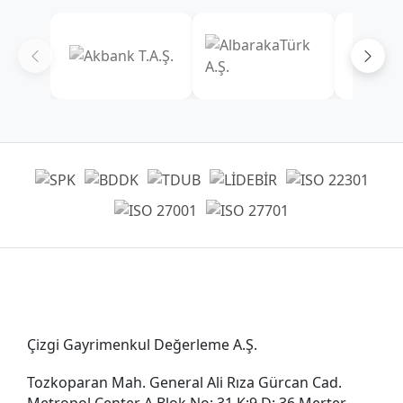
Genel Müdürlük
Çizgi Gayrimenkul Değerleme A.Ş.
Tozkoparan Mah. General Ali Rıza Gürcan Cad.
Metropol Center A Blok No: 31 K:9 D: 36 Merter