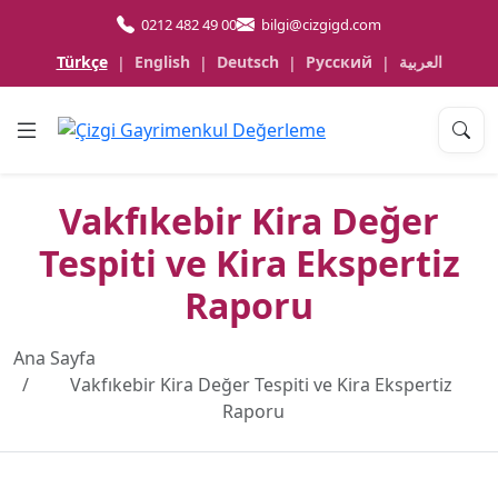
0212 482 49 00
bilgi@cizgigd.com
Türkçe
English
Deutsch
Русский
العربية
|
|
|
|
Vakfıkebir Kira Değer
Tespiti ve Kira Ekspertiz
Raporu
Ana Sayfa
Vakfıkebir Kira Değer Tespiti ve Kira Ekspertiz
Raporu