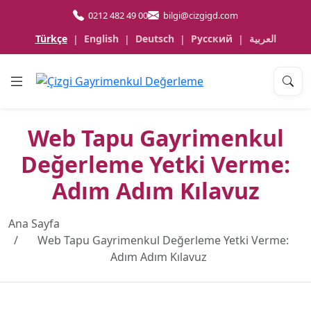
0212 482 49 00
bilgi@cizgigd.com
Türkçe
English
Deutsch
Русский
العربية
|
|
|
|
Web Tapu Gayrimenkul
Değerleme Yetki Verme:
Adım Adım Kılavuz
Ana Sayfa
Web Tapu Gayrimenkul Değerleme Yetki Verme:
Adım Adım Kılavuz