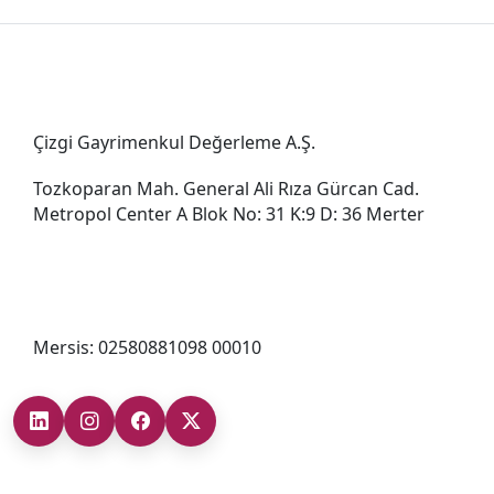
Genel Müdürlük
Çizgi Gayrimenkul Değerleme A.Ş.
Tozkoparan Mah. General Ali Rıza Gürcan Cad.
Metropol Center A Blok No: 31 K:9 D: 36 Merter
0212 482 49 00
bilgi@cizgigd.com
Mersis: 02580881098 00010
Şubelerimiz