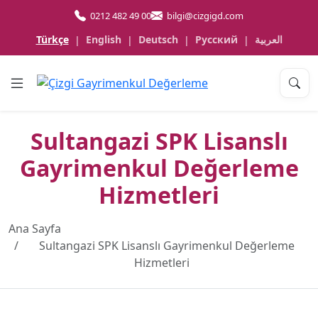
0212 482 49 00
bilgi@cizgigd.com
Türkçe
English
Deutsch
Русский
العربية
|
|
|
|
Sultangazi SPK Lisanslı
Gayrimenkul Değerleme
Hizmetleri
Ana Sayfa
Sultangazi SPK Lisanslı Gayrimenkul Değerleme
Hizmetleri