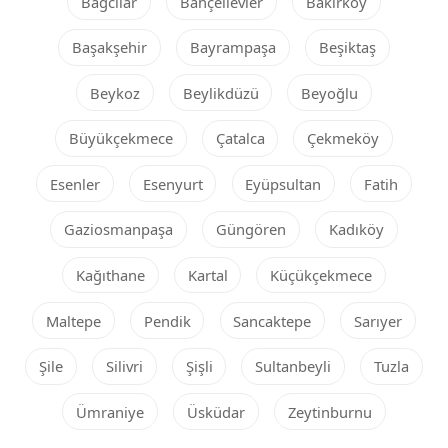
Bağcılar
Bahçelievler
Bakırköy
Başakşehir
Bayrampaşa
Beşiktaş
Beykoz
Beylikdüzü
Beyoğlu
Büyükçekmece
Çatalca
Çekmeköy
Esenler
Esenyurt
Eyüpsultan
Fatih
Gaziosmanpaşa
Güngören
Kadıköy
Kağıthane
Kartal
Küçükçekmece
Maltepe
Pendik
Sancaktepe
Sarıyer
Şile
Silivri
Şişli
Sultanbeyli
Tuzla
Ümraniye
Üsküdar
Zeytinburnu