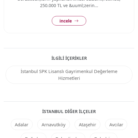
250.000 TL ve &uuml;zerin...
incele
İLGILI İÇERIKLER
İstanbul SPK Lisanslı Gayrimenkul Değerleme
Hizmetleri
İSTANBUL DIĞER ILÇELER
Adalar
Arnavutköy
Ataşehir
Avcılar