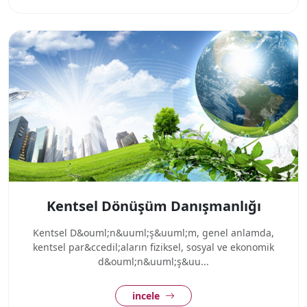
Kentsel Dönüşüm Danışmanlığı
Kentsel D&ouml;n&uuml;ş&uuml;m, genel anlamda,
kentsel par&ccedil;aların fiziksel, sosyal ve ekonomik
d&ouml;n&uuml;ş&uu...
incele