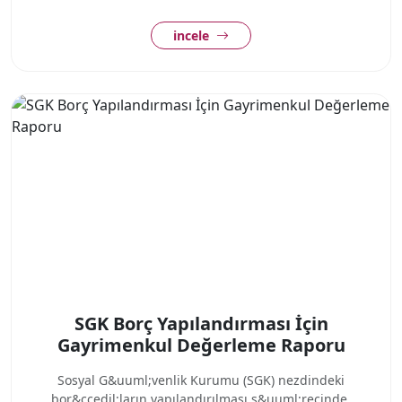
incele
SGK Borç Yapılandırması İçin
Gayrimenkul Değerleme Raporu
Sosyal G&uuml;venlik Kurumu (SGK) nezdindeki
bor&ccedil;ların yapılandırılması s&uuml;recinde,