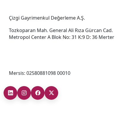
Genel Müdürlük
Çizgi Gayrimenkul Değerleme A.Ş.
Tozkoparan Mah. General Ali Rıza Gürcan Cad.
Metropol Center A Blok No: 31 K:9 D: 36 Merter
0212 482 49 00
bilgi@cizgigd.com
Mersis: 02580881098 00010
Şubelerimiz
Ankara Şube (İç Anadolu Bölgesi)