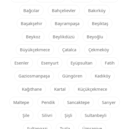
Bağcılar
Bahçelievler
Bakırköy
Başakşehir
Bayrampaşa
Beşiktaş
Beykoz
Beylikdüzü
Beyoğlu
Büyükçekmece
Çatalca
Çekmeköy
Esenler
Esenyurt
Eyüpsultan
Fatih
Gaziosmanpaşa
Güngören
Kadıköy
Kağıthane
Kartal
Küçükçekmece
Maltepe
Pendik
Sancaktepe
Sarıyer
Şile
Silivri
Şişli
Sultanbeyli
Sultangazi
Tuzla
Ümraniye