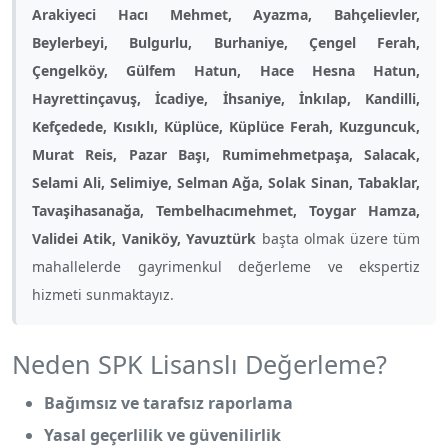
Arakiyeci Hacı Mehmet, Ayazma, Bahçelievler,
Beylerbeyi, Bulgurlu, Burhaniye, Çengel Ferah,
Çengelköy, Gülfem Hatun, Hace Hesna Hatun,
Hayrettinçavuş, İcadiye, İhsaniye, İnkılap, Kandilli,
Kefçedede, Kısıklı, Küplüce, Küplüce Ferah, Kuzguncuk,
Murat Reis, Pazar Başı, Rumimehmetpaşa, Salacak,
Selami Ali, Selimiye, Selman Ağa, Solak Sinan, Tabaklar,
Tavaşihasanağa, Tembelhacımehmet, Toygar Hamza,
Validei Atik, Vaniköy, Yavuztürk
başta olmak üzere tüm
mahallelerde gayrimenkul değerleme ve ekspertiz
hizmeti sunmaktayız.
Neden SPK Lisanslı Değerleme?
Bağımsız ve tarafsız raporlama
Yasal geçerlilik ve güvenilirlik