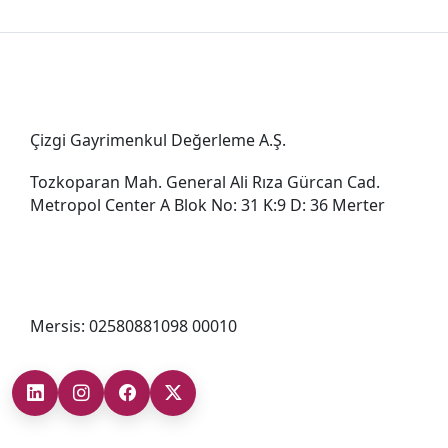
Genel Müdürlük
Çizgi Gayrimenkul Değerleme A.Ş.
Tozkoparan Mah. General Ali Rıza Gürcan Cad.
Metropol Center A Blok No: 31 K:9 D: 36 Merter
0212 482 49 00
bilgi@cizgigd.com
Mersis: 02580881098 00010