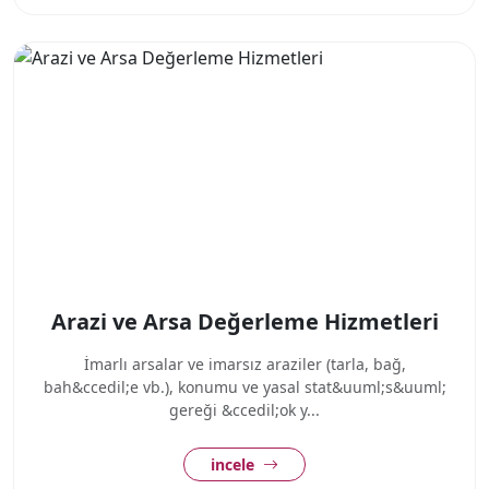
Arazi ve Arsa Değerleme Hizmetleri
İmarlı arsalar ve imarsız araziler (tarla, bağ,
bah&ccedil;e vb.), konumu ve yasal stat&uuml;s&uuml;
gereği &ccedil;ok y...
incele