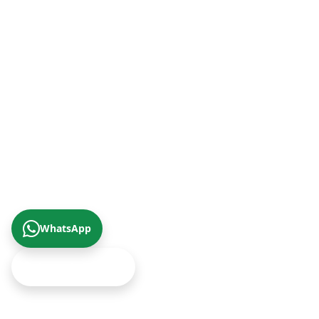
+90 (462) 230 67 69
© 2026 Çizgi Gayrimenkul Değerleme A.Ş.
Gizlilik Politikası
KVKK Aydınlatma Metni
Yukarıya Çık
WhatsApp
Ekspertiz Teklifi Al