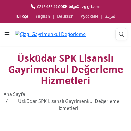
0212 482 49 00
bilgi@cizgigd.com
Türkçe
English
Deutsch
Русский
العربية
|
|
|
|
Üsküdar SPK Lisanslı
Gayrimenkul Değerleme
Hizmetleri
Ana Sayfa
Üsküdar SPK Lisanslı Gayrimenkul Değerleme
Hizmetleri