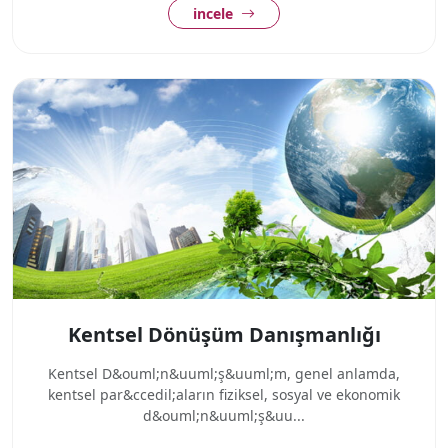
incele
Kentsel Dönüşüm Danışmanlığı
Kentsel D&ouml;n&uuml;ş&uuml;m, genel anlamda,
kentsel par&ccedil;aların fiziksel, sosyal ve ekonomik
d&ouml;n&uuml;ş&uu...