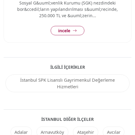
Sosyal G&uuml;venlik Kurumu (SGK) nezdindeki
bor&ccedil;ların yapılandırılması s&uuml;recinde,
250.000 TL ve &uuml;zerin...
incele
İLGILI İÇERIKLER
İstanbul SPK Lisanslı Gayrimenkul Değerleme
Hizmetleri
İSTANBUL DIĞER ILÇELER
Adalar
Arnavutköy
Ataşehir
Avcılar